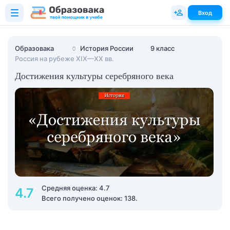
Вход
Образовака
🏺
История России
9 класс
Россия на рубеже XIX—XX вв.
Достижения культуры серебряного века
Средняя оценка: 4.7
4.7
Всего получено оценок: 138.