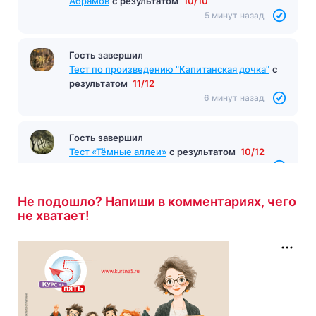
5 минут назад
Гость завершил
Тест по произведению «О чем плачут лошади»
Абрамов
с результатом
10/10
5 минут назад
Гость завершил
Тест по произведению "Капитанская дочка"
с
результатом
11/12
6 минут назад
Гость завершил
Тест «Тёмные аллеи»
с результатом
10/12
Не подошло? Напиши в комментариях, чего
6 минут назад
не хватает!