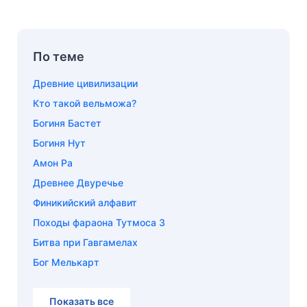
По теме
Древние цивилизации
Кто такой вельможа?
Богиня Бастет
Богиня Нут
Амон Ра
Древнее Двуречье
Финикийский алфавит
Походы фараона Тутмоса 3
Битва при Гавгамелах
Бог Мелькарт
Показать все