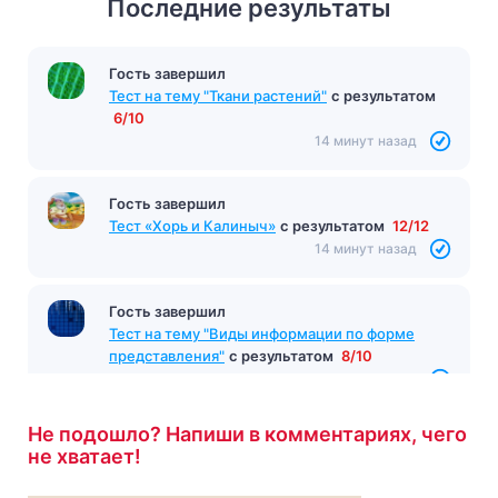
Последние результаты
Гость завершил
Тест по произведению «Первая любовь»
Тургенев
с результатом
6/10
14 минут назад
Гость завершил
Тест на тему "Ткани растений"
с результатом
6/10
14 минут назад
Гость завершил
Тест «Хорь и Калиныч»
с результатом
12/12
14 минут назад
Не подошло? Напиши в комментариях, чего
не хватает!