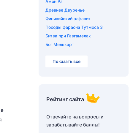
Амон Ра
Древнее Двуречье
Финикийский алфавит
Походы фараона Тутмоса 3
Битва при Гавгамелах
Бог Мелькарт
Показать все
Рейтинг сайта
ве
Отвечайте на вопросы и
я
зарабатывайте баллы!