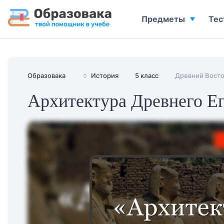
Предметы
Тес
Образовака
🏺
История
5 класс
Древний Вост
Архитектура Древнего Е