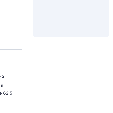
ей
на
е 62,5