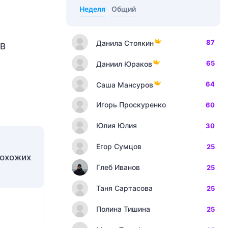
Неделя
Общий
87
Данила Стоякин
 В
65
Даниил Юраков
64
Саша Мансуров
Игорь Проскуренко
60
Юлия Юлия
30
Егор Сумцов
25
Глеб Иванов
25
Таня Сартасова
25
Полина Тишина
25