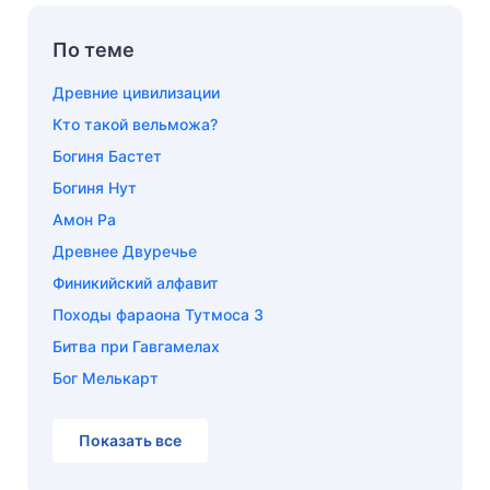
По теме
Древние цивилизации
Кто такой вельможа?
Богиня Бастет
Богиня Нут
Амон Ра
Древнее Двуречье
Финикийский алфавит
Походы фараона Тутмоса 3
Битва при Гавгамелах
Бог Мелькарт
Показать все