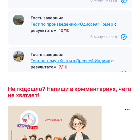
результатом
9/10
6 минут назад
Гость завершил
Тест «Тарас Бульба»
с результатом
12/16
6 минут назад
Гость завершил
Тест по произведению «Одиссея» Гомер
с
результатом
10/10
6 минут назад
Не подошло? Напиши в комментариях, чего
Гость завершил
не хватает!
Тест на тему «Касты в Древней Индии»
с
результатом
7/10
6 минут назад