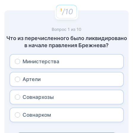
/10
Вопрос
1
из
10
Что из перечисленного было ликвидировано
в начале правления Брежнева?
Министерства
Артели
Совнархозы
Совнарком