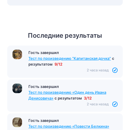
Последние результаты
Гость завершил
Гость завершил
Тест по произведению «Белые ночи»
Тест по произведению "Капитанская дочка"
с
Достоевский
с результатом
6/10
результатом
9/12
2 часа назад
2 часа назад
Гость завершил
Тест по произведению «Один день Ивана
Денисовича»
с результатом
3/12
2 часа назад
Гость завершил
Тест по произведению «Повести Белкина»