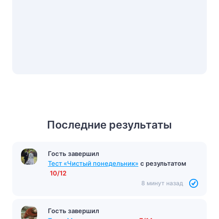
Последние результаты
Гость завершил
Гость завершил
Тест «Слово о полку Игореве»
с результатом
Тест «Чистый понедельник»
с результатом
13/15
10/12
8 минут назад
8 минут назад
Гость завершил