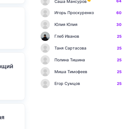
64
Саша Мансуров
Игорь Проскуренко
60
Юлия Юлия
30
Глеб Иванов
25
Таня Сартасова
25
Полина Тишина
25
ающий
Миша Тимофеев
25
Егор Сумцов
25
ая