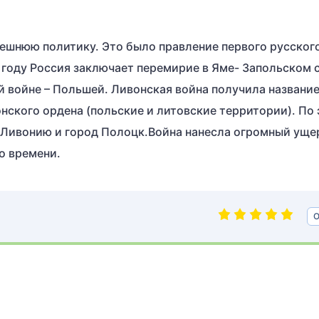
внешнюю политику. Это было правление первого русског
2 году Россия заключает перемирие в Яме- Запольском 
й войне – Польшей. Ливонская война получила название
нского ордена (польские и литовские территории). По
 Ливонию и город Полоцк.Война нанесла огромный уще
о времени.
О