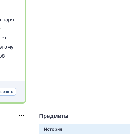
о царя
с
 от
 этому
рб
ценить
Предметы
История