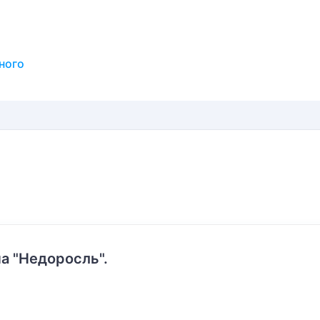
ного
а "Недоросль".