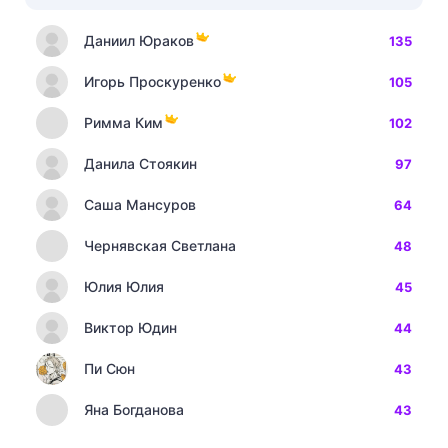
Даниил Юраков
135
Игорь Проскуренко
105
Римма Ким
102
Данила Стоякин
97
Саша Мансуров
64
Чернявская Светлана
48
Юлия Юлия
45
Виктор Юдин
44
Пи Сюн
43
Яна Богданова
43