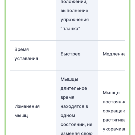
положении,
выполнение
упражнения
“планка”
Время
Быстрее
Медленнее
уставания
Мышцы
длительное
Мышцы
время
постоянно
Изменения
находятся в
сокращаются,
мышц
одном
растягиваясь
состоянии, не
укорачиваясь
изменяя свою