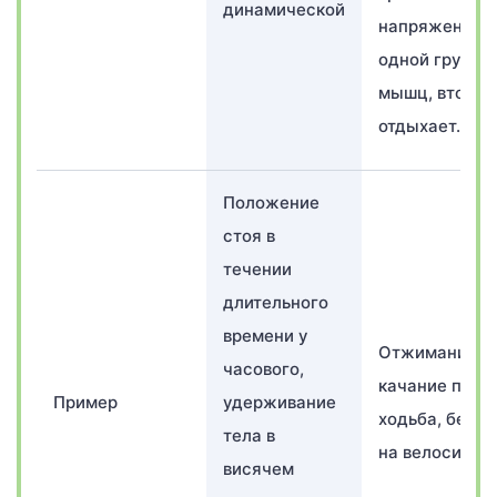
динамической
напряжение
одной группы
мышц, вторая
отдыхает.
Положение
стоя в
течении
длительного
времени у
Отжимание,
часового,
качание прес
Пример
удерживание
ходьба, бег, е
тела в
на велосипед
висячем