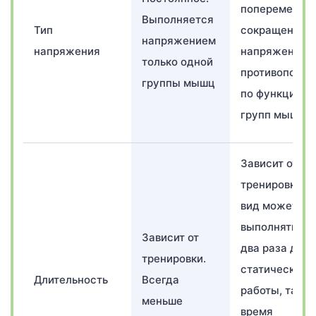
попеременны
Выполняется
Тип
сокращением
напряжением
напряжения
напряжением
только одной
противополо
группы мышц
по функциям
групп мышц
Зависит от
тренировки. Э
вид может
выполняться 
Зависит от
два раза дол
тренировки.
статической
Длительность
Всегда
работы, так к
меньше
время