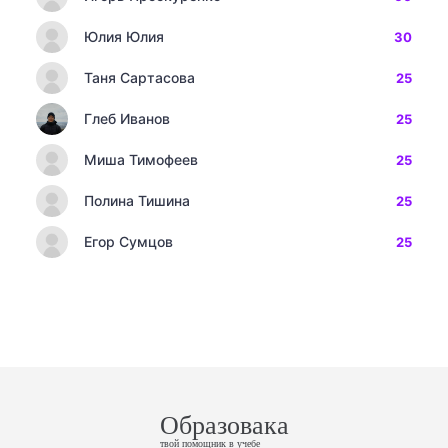
Юлия Юлия
30
Таня Сартасова
25
Глеб Иванов
25
Миша Тимофеев
25
Полина Тишина
25
Егор Сумцов
25
Образовака
твой помощник в учебе