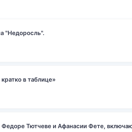
а "Недоросль".
 кратко в таблице»
о Федоре Тютчеве и Афанасии Фете, включ