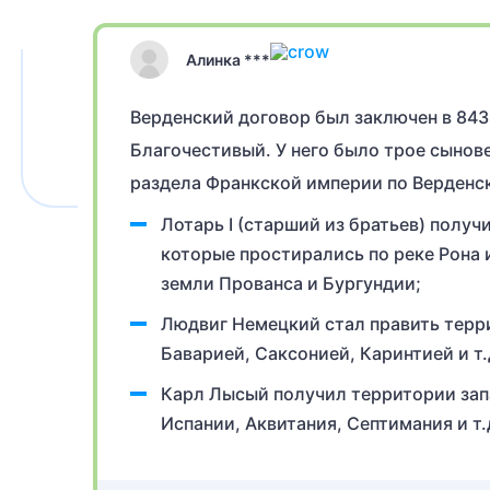
Алинка ***
Верденский договор был заключен в 843 
Благочестивый. У него было трое сынове
раздела Франкской империи по Верденс
Лотарь I (старший из братьев) получ
которые простирались по реке Рона и
земли Прованса и Бургундии;
Людвиг Немецкий стал править терр
Баварией, Саксонией, Каринтией и т.
Карл Лысый получил территории запа
Испании, Аквитания, Септимания и т.