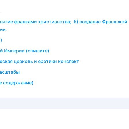
.
инятие франками христианства; б) создание Франкской
ии.
)
й Империи (опишите)
еская церковь и еретики конспект
масштабы
ое содержание)