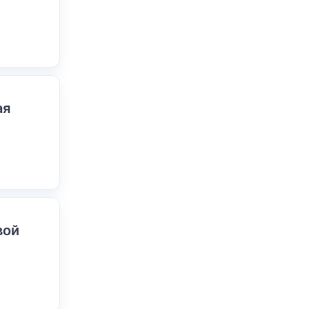
ая
вой