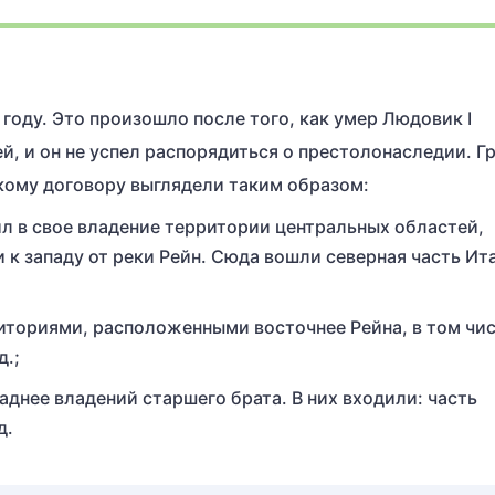
году. Это произошло после того, как умер Людовик I
й, и он не успел распорядиться о престолонаследии. Г
кому договору выглядели таким образом:
ил в свое владение территории центральных областей,
 к западу от реки Рейн. Сюда вошли северная часть Ит
иториями, расположенными восточнее Рейна, в том чи
д.;
днее владений старшего брата. В них входили: часть
д.