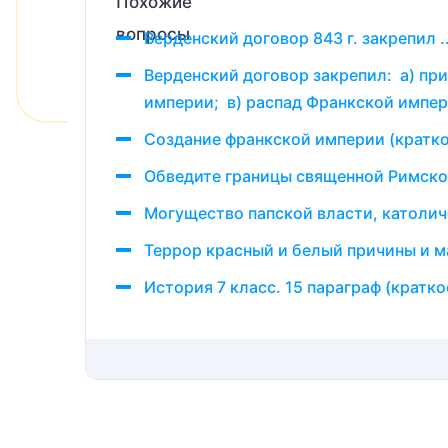
Верденский договор 843 г. закрепил .
Верденский договор закрепил: а) пр
империи; в) распад Франкской импер
Создание франкской империи (кратко
Обведите границы священной Римско
Могущество папской власти, католич
Террор красный и белый причины и 
История 7 класс. 15 параграф (кратк