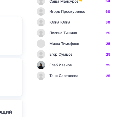
64
Саша Мансуров
Игорь Проскуренко
60
Юлия Юлия
30
Полина Тишина
25
Миша Тимофеев
25
Егор Сумцов
25
Глеб Иванов
25
Таня Сартасова
25
ающий