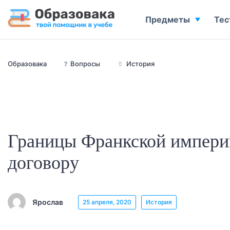
Предметы
Тес
Образовака
❓
Вопросы
🏺
История
Границы Франкской импери
договору
Ярослав
25 апреля, 2020
История