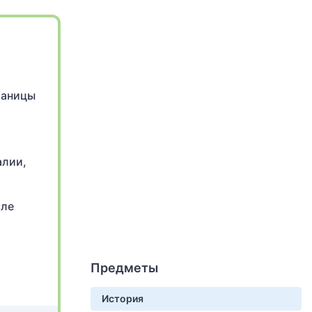
раницы
алии,
сле
Предметы
История