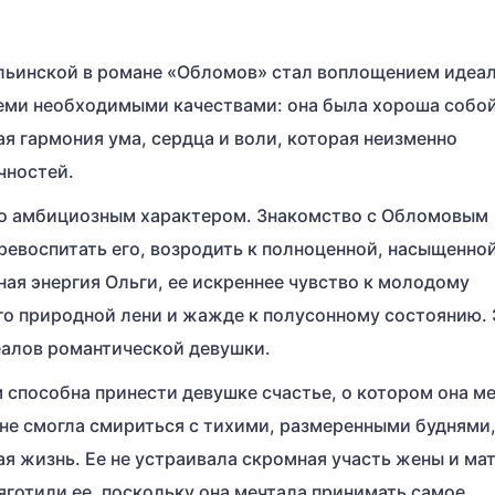
Ильинской в романе «Обломов» стал воплощением идеа
еми необходимыми качествами: она была хороша собой
кая гармония ума, сердца и воли, которая неизменно
чностей.
ко амбициозным характером. Знакомство с Обломовым
ревоспитать его, возродить к полноценной, насыщенно
ная энергия Ольги, ее искреннее чувство к молодому
го природной лени и жажде к полусонному состоянию.
алов романтической девушки.
 способна принести девушке счастье, о котором она ме
 не смогла смириться с тихими, размеренными буднями,
я жизнь. Ее не устраивала скромная участь жены и ма
яготили ее, поскольку она мечтала принимать самое