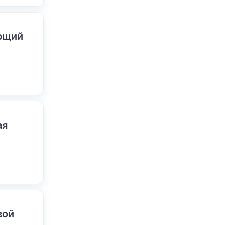
ающий
ая
вой