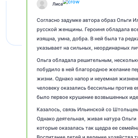
Лиса
Согласно задумке автора образ Ольги 
русской женщины. Героиня обладала вс
изящна, умна, добра. В ней была та ред
указывает на сильных, неординарных ли
Ольга обладала решительным, несколь
побудило в ней благородное желание пе
жизни. Однако напор и неуемная жизнен
человеку оказались бессильны против е
было первое крушение возвышенных иде
Казалось, связь Ильинской со Штольцем
Однако деятельная, живая натура Ольги
которые оказалась так щедра ее семейна
Воспитание детей и ведение хозяйства т