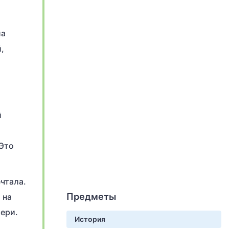
ла
,
й
 Это
чтала.
Предметы
 на
тери.
История