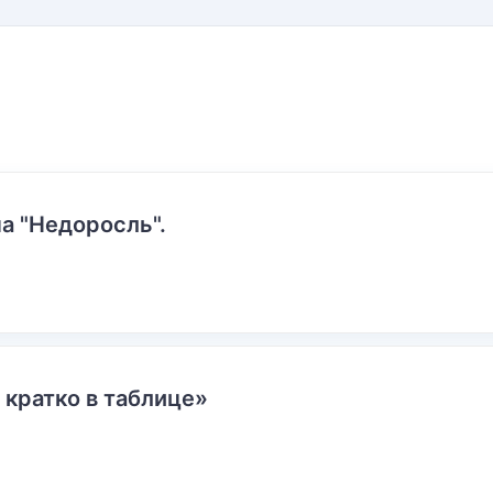
а "Недоросль".
 кратко в таблице»