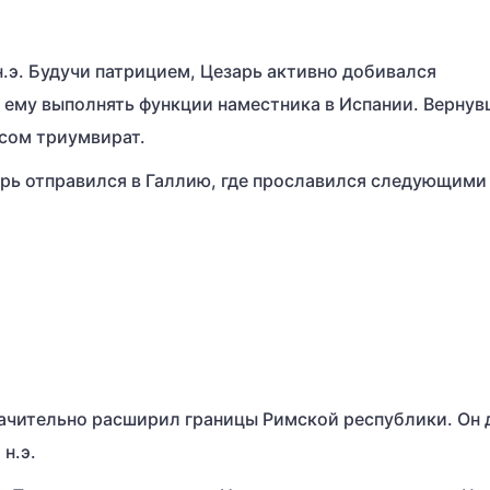
н.э. Будучи патрицием, Цезарь активно добивался
 ему выполнять функции наместника в Испании. Верну
ссом триумвират.
зарь отправился в Галлию, где прославился следующими
начительно расширил границы Римской республики. Он
 н.э.