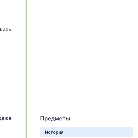
вшись
 даже
Предметы
История