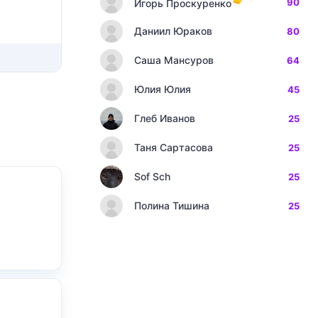
90
Игорь Проскуренко
Даниил Юраков
80
Саша Мансуров
64
Юлия Юлия
45
Глеб Иванов
25
Таня Сартасова
25
Sof Sch
25
Полина Тишина
25