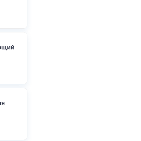
ающий
ая