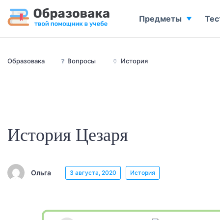
Предметы
Тес
Образовака
❓
Вопросы
🏺
История
История Цезаря
Ольга
3 августа, 2020
История