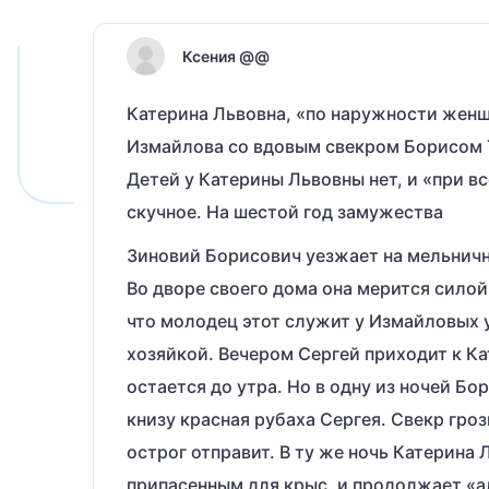
Ксения @@
Катерина Львовна, «по наружности женщ
Измайлова со вдовым свекром Борисом
Детей у Катерины Львовны нет, и «при 
скучное. На шестой год замужества
Зиновий Борисович уезжает на мельничн
Во дворе своего дома она мерится силой
что молодец этот служит у Измайловых у
хозяйкой. Вечером Сергей приходит к Кат
остается до утра. Но в одну из ночей Бо
книзу красная рубаха Сергея. Свекр гроз
острог отправит. В ту же ночь Катерина
припасенным для крыс, и продолжает «а