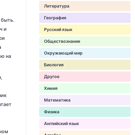
Литература
География
 быть.
ч и
Русский язык
ри
Обществознание
а
Окружающий мир
ию на
Биология
Другое
,
Химия
чик
Математика
атает
Физика
Английский язык
шном