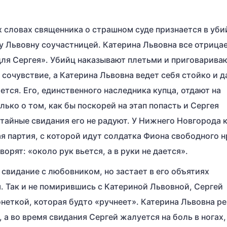
ых словах священника о страшном суде признается в уби
 Львовну соучастницей. Катерина Львовна все отрицае
«для Сергея». Убийц наказывают плетьми и приговарива
очувствие, а Катерина Львовна ведет себя стойко и д
тся. Его, единственного наследника купца, отдают на
ько о том, как бы поскорей на этап попасть и Сергея
 тайные свидания его не радуют. У Нижнего Новгорода 
 партия, с которой идут солдатка Фиона свободного н
орят: «около рук вьется, а в руки не дается».
свидание с любовником, но застает в его объятиях
. Так и не помирившись с Катериной Львовной, Сергей
онеткой, которая будто «ручнеет». Катерина Львовна р
 а во время свидания Сергей жалуется на боль в ногах,