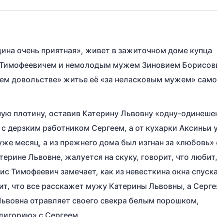
ина очень приятная», живет в зажиточном доме купца
 Тимофеевичем и немолодым мужем Зиновием Борисов
всем довольстве» житье её «за неласковым мужем» сам
ую плотину, оставив Катерину Львовну «одну-одинеше
 с дерзким работником Сергеем, а от кухарки Аксиньи у
же месяц, а из прежнего дома был изгнан за «любовь» 
ерине Львовне, жалуется на скуку, говорит, что любит,
рис Тимофеевич замечает, как из невесткина окна спуск
ит, что все расскажет мужу Катерины Львовны, а Серге
 Львовна отравляет своего свекра белым порошком,
лигорию» с Сергеем.