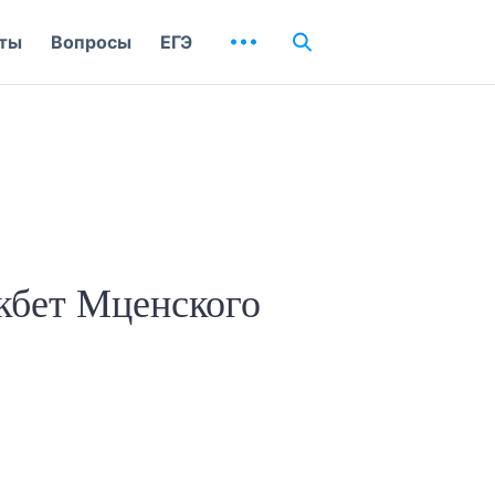
ты
Вопросы
ЕГЭ
кбет Мценского