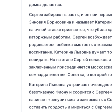
доме» делается.
Сергея забирают в часть, и он при перв
Зиновия Борисовича и называет Катерину
на очной ставке признается, что убила 
каторжным работам. Сергей возбуждает с
родившегося ребенка смотреть отказывае
воспитание. Катерина Львовна думает тол
повидать. Но на этапе Сергей неласков и
заключенным присоединяется московская
семнадца­тилетняя Сонетка, о которой гов
Катерина Львовна устраивает очередное 
безотказную Фиону и ссорится с Сергеем
начинает «чепуриться» и заигрывать с С
оставить гордость и мириться с Сергеем,