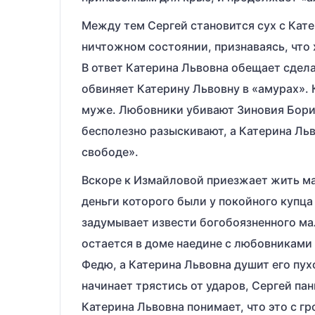
Между тем Сергей становится сух с Кате
ничтожном состоянии, признаваясь, что
В ответ Катерина Львовна обещает сдел
обвиняет Катерину Львовну в «амурах». 
муже. Любовники убивают Зиновия Борис
бесполезно разыскивают, а Катерина Ль
свободе».
Вскоре к Измайловой приезжает жить м
деньги которого были у покойного купца
задумывает извести богобояз­ненного ма
остается в доме наедине с любовниками 
Федю, а Катерина Львовна душит его пу
начинает трястись от ударов, Сергей па
Катерина Львовна понимает, что это с г