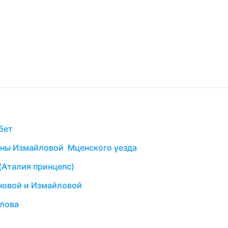
бет
ины Измайловой Мценского уезда
 (Аталия принцепс)
новой и Измайловой
йлова