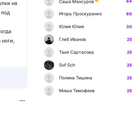
64
Саша Мансуров
улки на
 под
Игорь Проскуренко
60
Юлия Юлия
30
когда
Глеб Иванов
25
 ноги,
Таня Сартасова
25
Sof Sch
25
Полина Тишина
25
Миша Тимофеев
25