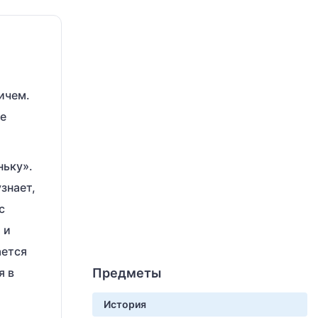
ичем.
ое
ньку».
знает,
с
 и
ается
я в
Предметы
История