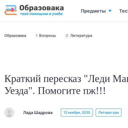
Предметы
Тес
Образовака
❓
Вопросы
📗
Литература
Краткий пересказ "Леди Ма
Уезда". Помогите пж!!!
Лада Шадрова
12 ноября, 2020
Литература