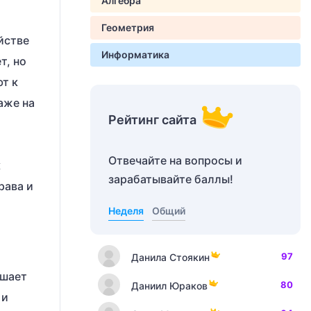
Алгебра
Геометрия
йстве
Информатика
т, но
ют к
аже на
Рейтинг сайта
Отвечайте на вопросы и
к
зарабатывайте баллы!
рава и
Неделя
Общий
97
Данила Стоякин
ешает
80
Даниил Юраков
 и