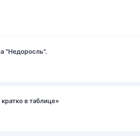
а "Недоросль".
 кратко в таблице»