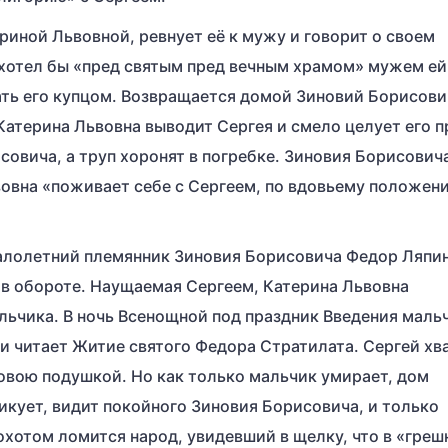
риной Львовной, ревнует её к мужу и говорит о своем
 хотел бы «пред святым пред вечным храмом» мужем ей
ать его купцом. Возвращается домой Зиновий Борисови
Катерина Львовна выводит Сергея и смело целует его п
овича, а труп хоронят в погребке. Зиновия Борисович
вовна «поживает себе с Сергеем, по вдовьему положен
алолетний племянник Зиновия Борисовича Федор Ляпин
 в обороте. Наущаемая Сергеем, Катерина Львовна
льчика. В ночь Всенощной под праздник Введения маль
и читает Житие святого Федора Стратилата. Сергей хв
ховою подушкой. Но как только мальчик умирает, дом
никует, видит покойного Зиновия Борисовича, и только
рохотом ломится народ, увидевший в щелку, что в «гре