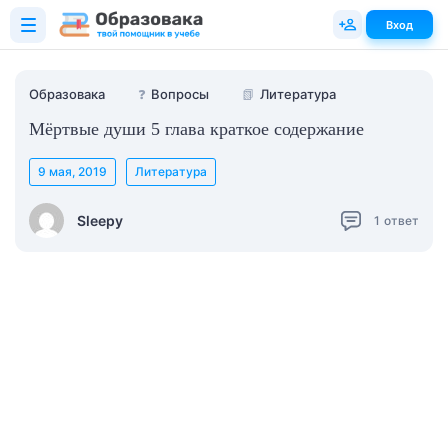
Вход
Образовака
❓
Вопросы
📗
Литература
Мёртвые души 5 глава краткое содержание
9 мая, 2019
Литература
Sleepy
1
ответ