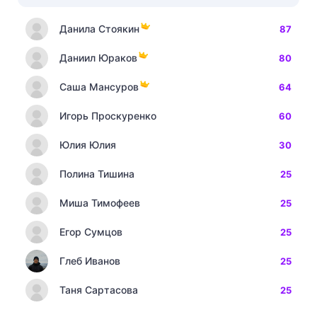
Данила Стоякин
87
Даниил Юраков
80
Саша Мансуров
64
Игорь Проскуренко
60
Юлия Юлия
30
Полина Тишина
25
Миша Тимофеев
25
Егор Сумцов
25
Глеб Иванов
25
Таня Сартасова
25