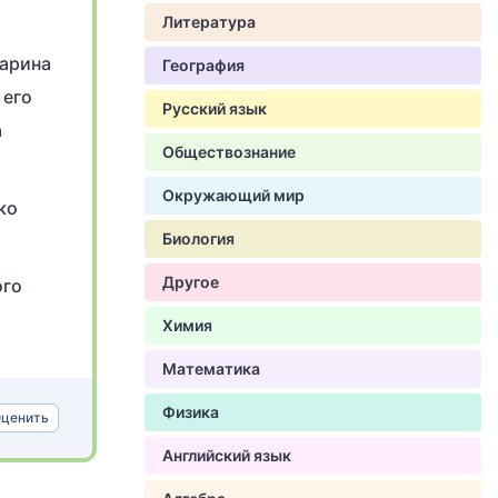
Литература
Харина
География
 его
Русский язык
а
Обществознание
Окружающий мир
ко
Биология
Другое
ого
Химия
Математика
Физика
ценить
Английский язык