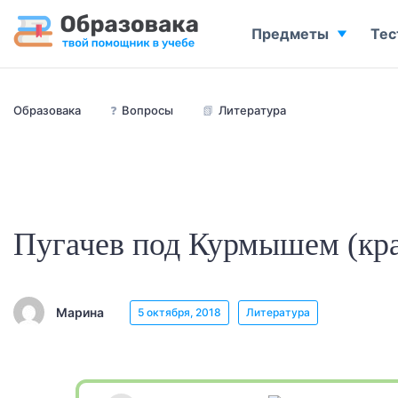
Предметы
Тес
Образовака
❓
Вопросы
📗
Литература
Пугачев под Курмышем (кра
Марина
5 октября, 2018
Литература