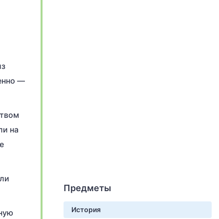
из
енно —
ством
ли на
е
ели
Предметы
История
нную