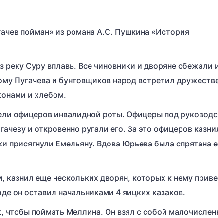
ачев пойман» из романа А.С. Пушкина «История
з реку Суру вплавь. Все чиновники и дворяне сбежали 
ому Пугачева и бунтовщиков народ встретил дружеств
конами и хлебом.
вели офицеров инвалидной роты. Офицеры под руковод
ачеву и откровенно ругали его. За это офицеров казни
и присягнули Емельяну. Вдова Юрьева была спрятана е
, казнил еще нескольких дворян, которых к нему прив
оде он оставил начальниками 4 яицких казаков.
, чтобы поймать Меллина. Он взял с собой малочисле