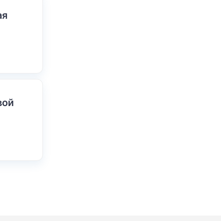
ая
вой