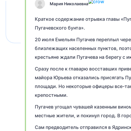
Мария Николаевна
Краткое содержание отрывка главы «Пуг
Пугачевского бунта».
20 июля Емельян Пугачев переплыл чере
близлежащих населенных пунктов, поэт
крестьяне ждали Пугачева на берегу с и
Сразу после к главарю восставших при
майора Юрьева отказались присягать Пуг
площади. Но некоторые офицеры все-так
крепостными.
Пугачев угощал чувашей казенным вином
местные жители, и покинул город. В гор
Сам предводитель отправился в Ядринск