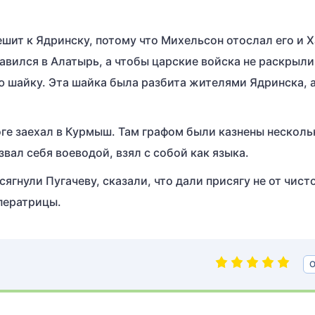
ешит к Ядринску, потому что Михельсон отослал его и 
авился в Алатырь, а чтобы царские войска не раскрыли
 шайку. Эта шайка была разбита жителями Ядринска, 
оге заехал в Курмыш. Там графом были казнены несколь
звал себя воеводой, взял с собой как языка.
гнули Пугачеву, сказали, что дали присягу не от чист
ператрицы.
О