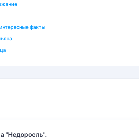
ержание
 интересные факты
льяна
ица
а "Недоросль".