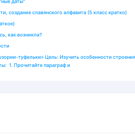
тные даты"
и, создание славянского алфавита (5 класс кратко)
аткое)
сь, как возникла?
ости
узории-туфельки» Цель: Изучить особенности строени
ы: 1. Прочитайте параграф и