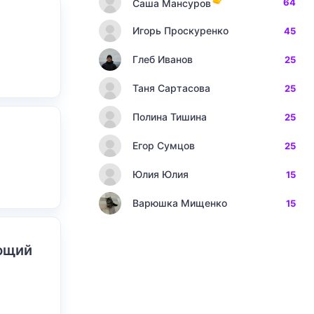
64
Саша Мансуров
Игорь Проскуренко
45
Глеб Иванов
25
Таня Сартасова
25
Полина Тишина
25
Егор Сумцов
25
Юлия Юлия
15
Варюшка Мищенко
15
ающий