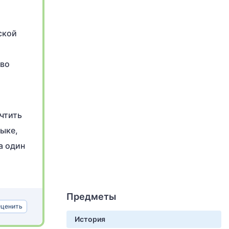
ской
 во
чтить
ыке,
а один
Предметы
ценить
История