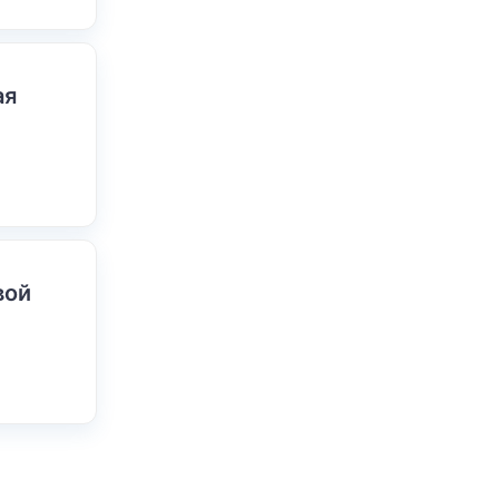
ая
вой