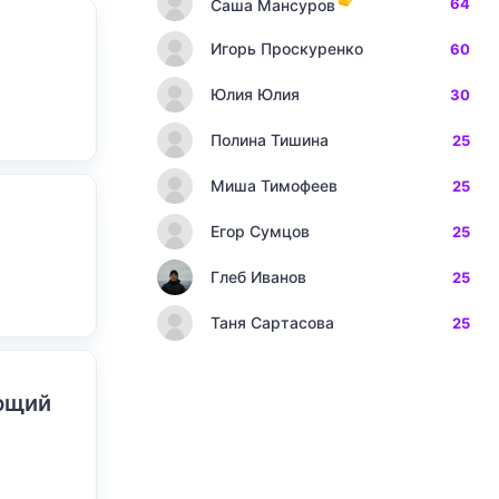
64
Саша Мансуров
Игорь Проскуренко
60
Юлия Юлия
30
Полина Тишина
25
Миша Тимофеев
25
Егор Сумцов
25
Глеб Иванов
25
Таня Сартасова
25
ающий