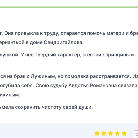
. Она привыкла к труду, старается помочь матери и бра
ернанткой в доме Свидригайлова.
вушкой. У нее твердый характер, жесткие принципы и
ся на брак с Лужиным, но помолвка расстраивается. Из
погубила себя. Свою судьбу Авдотья Романовна связала
михиным.
умела сохранить чистоту своей души.
О