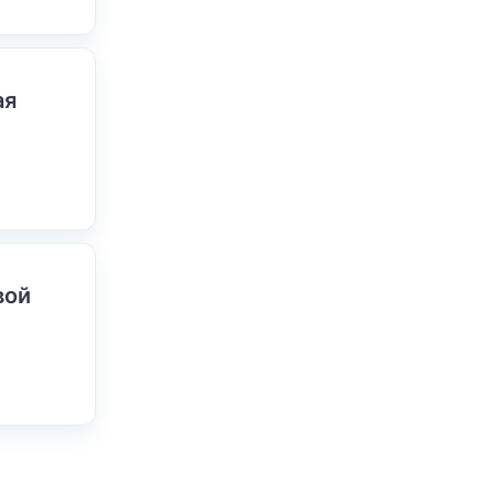
ая
вой