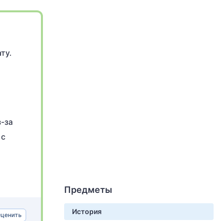
ту.
-за
 с
Предметы
История
ценить