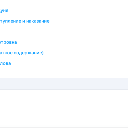
Дуня
тупление и наказание
етровна
раткое содержание)
йлова