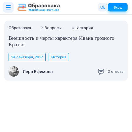
Вход
Образовака
❓
Вопросы
🏺
История
Внешность и черты характера Ивана грозного
Кратко
24 сентября, 2017
История
Лера Ефимова
2
ответа