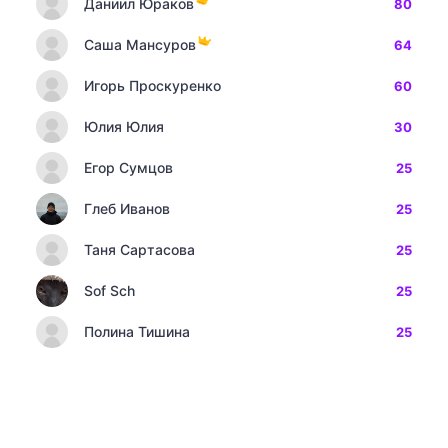
Даниил Юраков
80
Саша Мансуров
64
Игорь Проскуренко
60
Юлия Юлия
30
Егор Сумцов
25
Глеб Иванов
25
Таня Сартасова
25
Sof Sch
25
Полина Тишина
25