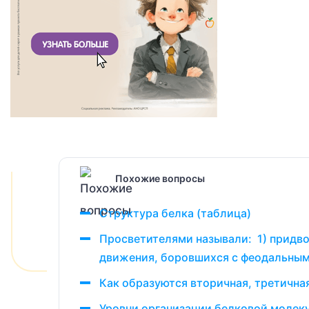
Похожие вопросы
Структура белка (таблица)
Просветителями называли: 1) придв
движения, боровшихся с феодальны
Как образуются вторичная, третичная
Уровни организации белковой молеку