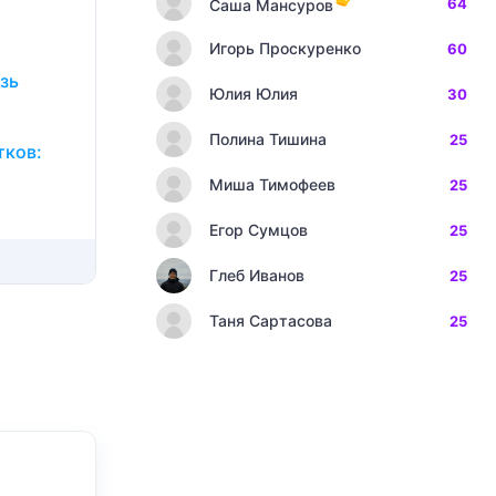
64
Саша Мансуров
Игорь Проскуренко
60
зь
Юлия Юлия
30
Полина Тишина
25
тков:
Миша Тимофеев
25
Егор Сумцов
25
Глеб Иванов
25
Таня Сартасова
25