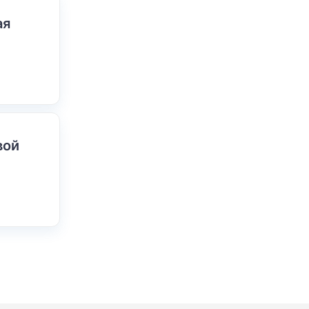
ая
вой