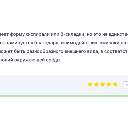
еет форму α-спирали или β-складки, но это не единст
а формируется благодаря взаимодействию аминокисло
может быть разнообразного внешнего вида, в соответст
словий окружающей среды.
О