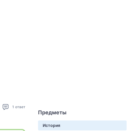
1
ответ
Предметы
История