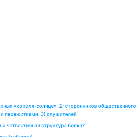
орных «короля-солнце» 2) сторонников общественного
ми пережитками 3) служителей
 и четвертичная структура белка?
лы (таблица)