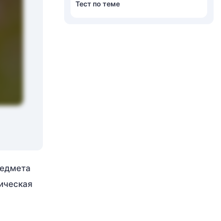
Тест по теме
редмета
сическая