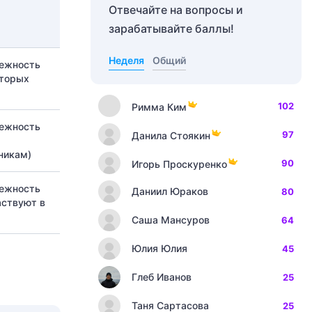
Отвечайте на вопросы и
зарабатывайте баллы!
Неделя
Общий
лежность
оторых
102
Римма Ким
лежность
97
Данила Стоякин
м
никам)
90
Игорь Проскуренко
лежность
Даниил Юраков
80
аствуют в
Саша Мансуров
64
Юлия Юлия
45
Глеб Иванов
25
Таня Сартасова
25