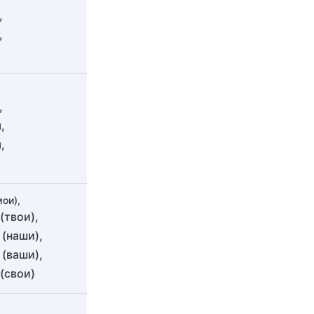
,
,
,
,
,
ои),
(твои),
 (наши),
 (ваши),
(свои)