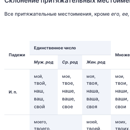
Склонение притяжательных местоиме
Все притяжательные местоимения, кроме
его, ее,
Единственное число
Падежи
Множес
Муж. род
Ср. род
Жен. род
мой,
мое,
моя,
мои,
твой,
твое,
твоя,
твои,
наш,
наше,
наша,
наши,
И. п.
ваш,
ваше,
ваша,
ваши,
свой
свое
своя
свои
моего,
моей,
моих,
твоего,
твоей,
твоих