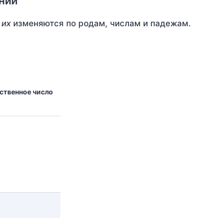
ний
 их
изменяются по родам, числам и падежам.
твенное число
,