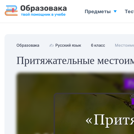
Предметы
Тес
Образовака
✍
Русский язык
6 класс
Местоим
Притяжательные местоим