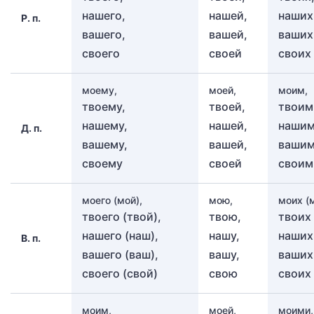
нашего,
нашей,
наших
Р. п.
вашего,
вашей,
ваших
своего
своей
своих
моему,
моей,
моим,
твоему,
твоей,
твоим
нашему,
нашей,
нашим
Д. п.
вашему,
вашей,
вашим
своему
своей
своим
моего (мой),
мою,
моих (м
твоего (твой),
твою,
твоих 
нашего (наш),
нашу,
наших
В. п.
вашего (ваш),
вашу,
ваших
своего (свой)
свою
своих 
моим,
моей,
моими,