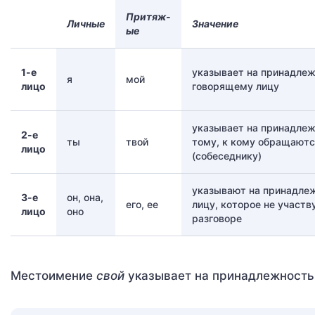
Притяж-
Личные
Значение
ые
1-е
указывает на принадле
я
мой
лицо
говорящему лицу
указывает на принадле
2-е
ты
твой
тому, к кому обращают
лицо
(собеседнику)
указывают на принадле
3-е
он, она,
его, ее
лицу, которое не участв
лицо
оно
разговоре
Местоимение
свой
указывает на принадлежность