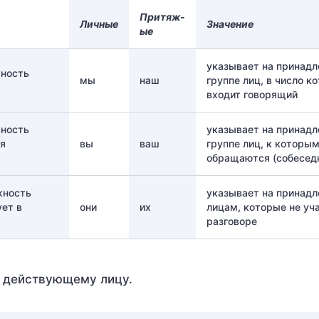
Притяж-
Личные
Значение
ые
указывает на принад
жность
мы
наш
группе лиц, в число к
входит говорящий
жность
указывает на принад
ся
вы
ваш
группе лиц, к которы
обращаются (собесед
жность
указывает на принад
ует в
они
их
лицам, которые не уч
разговоре
 действующему лицу.