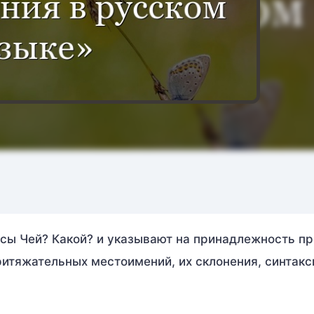
сы Чей? Какой? и указывают на принадлежность п
ритяжательных местоимений, их склонения, синтак