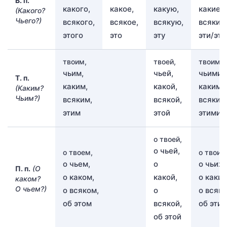
В. п.
какого,
какое,
какую,
какие/к
(Какого?
Чьего?)
всякого,
всякое,
всякую,
всякие
этого
это
эту
эти/эти
твоим,
твоей,
твоими,
чьим,
чьей,
чьими,
Т. п.
каким,
какой,
какими
(Каким?
Чьим?)
всяким,
всякой,
всяким
этим
этой
этими
о твоей,
о чьей,
о твоем,
о твоих,
о чьем,
о
о чьих,
П. п.
(О
о каком,
какой,
о каких
каком?
О чьем?)
о всяком,
о
о всяки
об этом
всякой,
об этих
об этой