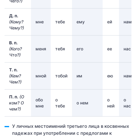
Чего?)
Д. п.
(Кому?
мне
тебе
ему
ей
нам
Чему?)
В. п.
(Кого?
меня
тебя
его
ее
нас
Что?)
Т. п.
(Кем?
мной
тобой
им
ею
нами
Чем?)
П. п.
(О
обо
о
о
о
ком? О
о нем
мне
тебе
ней
нас
чем?)
У личных местоимений третьего лица в косвенных
падежах при употреблении с предлогами к