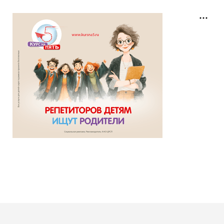
Гость завершил
Тест по произведению «Таинственный остров»
Верн
с результатом
10/10
10 минут назад