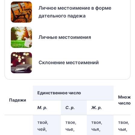
Личное местоимение в форме
дательного падежа
Личные местоимения
Склонение местоимений
Единственное число
Множес
Падежи
число
М. р.
С. р.
Ж. р.
твой,
твое,
твоя,
твои,
чей,
чье,
чья,
чьи,