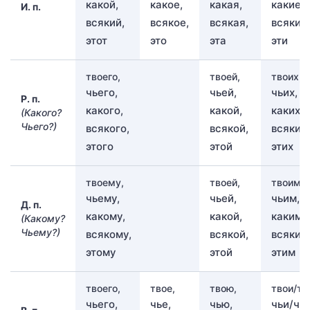
какой,
какое,
какая,
какие,
И. п.
всякий,
всякое,
всякая,
всякие,
этот
это
эта
эти
твоего,
твоей,
твоих,
чьего,
чьей,
чьих,
Р. п.
какого,
какой,
каких,
(Какого?
Чьего?)
всякого,
всякой,
всяких,
этого
этой
этих
твоему,
твоей,
твоим,
чьему,
чьей,
чьим,
Д. п.
какому,
какой,
каким,
(Какому?
Чьему?)
всякому,
всякой,
всяким
этому
этой
этим
твоего,
твое,
твою,
твои/тв
чьего,
чье,
чью,
чьи/чьи