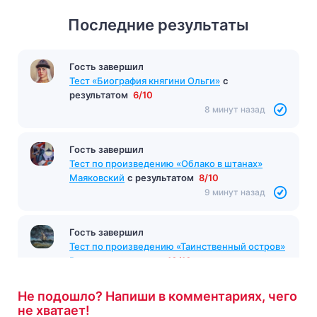
Последние результаты
Гость завершил
Тест на тему: «Великобритания до Первой
мировой войны»
с результатом
3/10
8 минут назад
Гость завершил
Тест «Биография княгини Ольги»
с
результатом
6/10
8 минут назад
Гость завершил
Тест по произведению «Облако в штанах»
Маяковский
с результатом
8/10
9 минут назад
Не подошло? Напиши в комментариях, чего
не хватает!