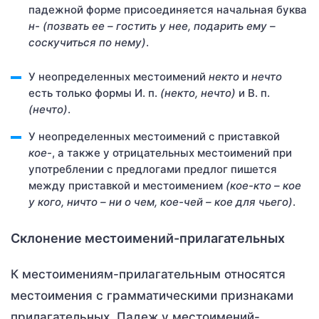
падежной форме присоединяется начальная буква
н- (позвать ее – гостить у нее, подарить ему –
соскучиться по нему)
.
У неопределенных местоимений
некто
и
нечто
есть только формы И. п.
(некто, нечто)
и В. п.
(нечто)
.
У неопределенных местоимений с приставкой
кое-
, а также у отрицательных местоимений при
употреблении с предлогами предлог пишется
между приставкой и местоимением
(кое-кто – кое
у кого, ничто – ни о чем, кое-чей – кое для чьего)
.
Склонение местоимений-прилагательных
К местоимениям-прилагательным относятся
местоимения с грамматическими признаками
прилагательных. Падеж у местоимений-