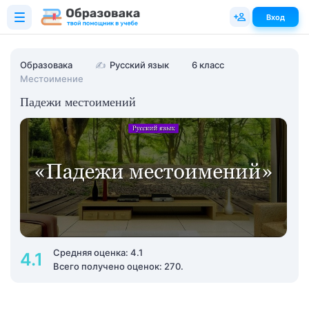
Вход
Образовака
✍
Русский язык
6 класс
Местоимение
Падежи местоимений
Средняя оценка: 4.1
4.1
Всего получено оценок: 270.