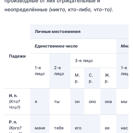
производные от них отрицательные и
неопределённые
(никто, кто-либо, что-то)
.
Личные местоимения
Единственное число
Множ
Падежи
3-е лицо
1-е
2-е
1-е
лицо
лицо
лицо
М.
С.
Ж.
р.
р.
р.
И. п.
(Кто?
я
ты
он
оно
она
мы
Что?)
Р. п.
(Кого?
меня
тебя
его
ее
нас