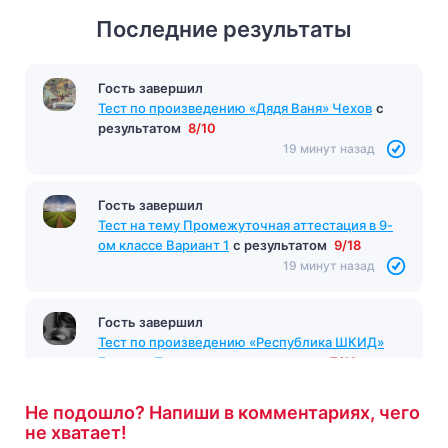
Последние результаты
Гость завершил
Тест по произведению «Дядя Ваня» Чехов
с
результатом
8/10
19 минут назад
Гость завершил
Тест на тему Промежуточная аттестация в 9-
ом классе Вариант 1
с результатом
9/18
19 минут назад
Гость завершил
Тест по произведению «Республика ШКИД»
Белых и Пантелеев
с результатом
7/10
21 минута назад
Не подошло? Напиши в комментариях, чего
не хватает!