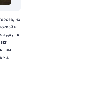
ероев, но
люквой и
ся друг с
азки
бразом
тьми.