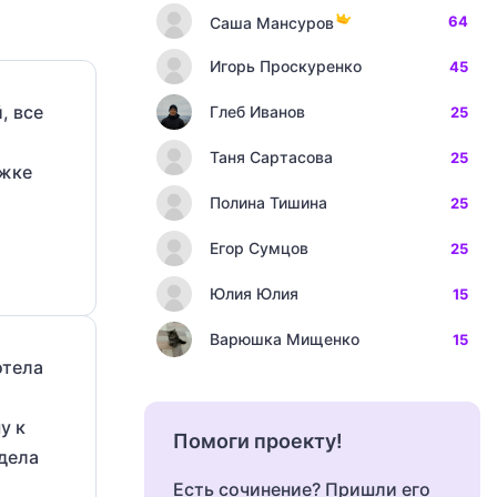
64
Саша Мансуров
Игорь Проскуренко
45
, все
Глеб Иванов
25
Таня Сартасова
25
ожке
Полина Тишина
25
Егор Сумцов
25
Юлия Юлия
15
Варюшка Мищенко
15
отела
у к
Помоги проекту!
идела
Есть сочинение? Пришли его