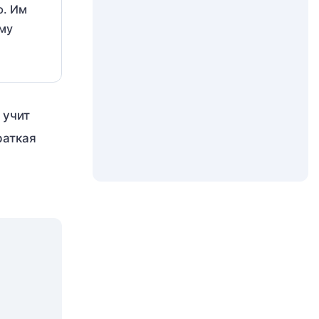
ю. Им
ому
 учит
раткая