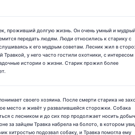
к, проживший долгую жизнь. Он очень умный и мудрый
емится передать людям. Люди относились к старику с
слушиваясь к его мудрым советам. Лесник жил в стор
й Травкой, у него часто гостили охотники, с интересом
гадочные истории о жизни. Старик прожил более
ет.
понимает своего хозяина. После смерти старика не зах
ое место и живёт у развалившейся сторожки. Собака
ься с лесником и до сих пор продолжает носить добыч
оне за зайцем Травка набрела на болото, в котором ув
ик хитростью подозвал собаку, и Травка помогла ему