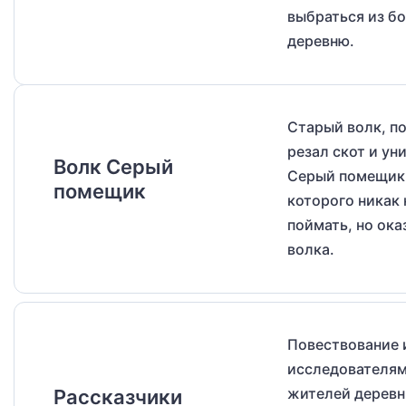
выбраться из бо
деревню.
Старый волк, п
резал скот и ун
Волк Серый
Серый помещик 
помещик
которого никак 
поймать, но ок
волка.
Повествование 
исследователям
жителей деревни
Рассказчики