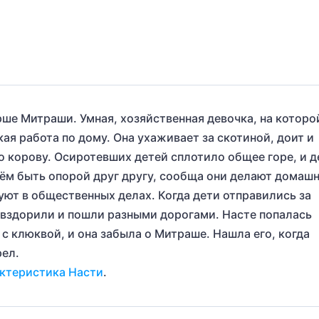
рше Митраши. Умная, хозяйственная девочка, на которо
ая работа по дому. Она ухаживает за скотиной, доит и
о корову. Осиротевших детей сплотило общее горе, и д
сём быть опорой друг другу, сообща они делают дома
уют в общественных делах. Когда дети отправились за
овздорили и пошли разными дорогами. Насте попалась
с клюквой, и она забыла о Митраше. Нашла его, когда
ел.
ктеристика Насти
.