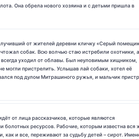
лота. Она обрела нового хозяина и с детьми пришла в
олучивший от жителей деревни кличку «Серый помещик
ичтожал собак. Всю волчью стаю истребили охотники, 
всегда уходил от облавы. Был неуловимым хищником,
не могли пристрелить. Услышав лай собаки, хотел её
азался под дулом Митрашиного ружья, и мальчик прист
идёт от лица рассказчиков, которые являются
и болотных ресурсов. Рабочие, которым известна вся 
, как и все, переживают за судьбу детей – сирот. Имен