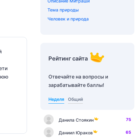
Описание Митраши
Тема природы
Человек и природа
й
Рейтинг сайта
ети
Отвечайте на вопросы и
шнюю
зарабатывайте баллы!
Неделя
Общий
75
Данила Стоякин
65
Даниил Юраков