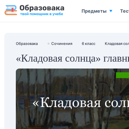
Предметы
Тес
Образовака
⭐
Сочинения
6 класс
Кладовая со
«Кладовая солнца» главн