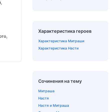
й,
Характеристика героев
ото,
Характеристика Митраши
Характеристика Насти
Сочинения на тему
Митраша
Настя
Настя и Митраша