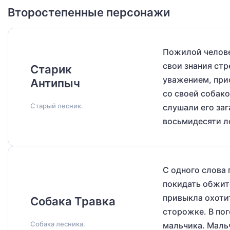
Второстепенные персонажи
Пожилой челове
свои знания стр
Старик
уважением, при
Антипыч
со своей собако
Старый лесник.
слушали его за
восьмидесяти л
С одного слова 
покидать обжит
привыкла охотит
Собака Травка
сторожке. В пог
Собака лесника.
мальчика. Мальч