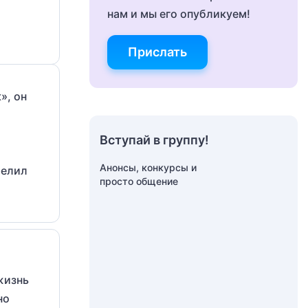
нам и мы его опубликуем!
Прислать
», он
а
Вступай в группу!
Анонсы, конкурсы и
релил
просто общение
жизнь
но