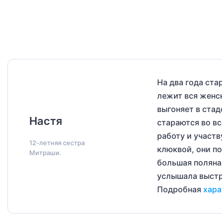
На два года ста
лежит вся женск
выгоняет в стад
Настя
стараются во в
работу и участв
12-летняя сестра
клюквой, они п
Митраши.
большая поляна 
услышала выстр
Подробная
хара