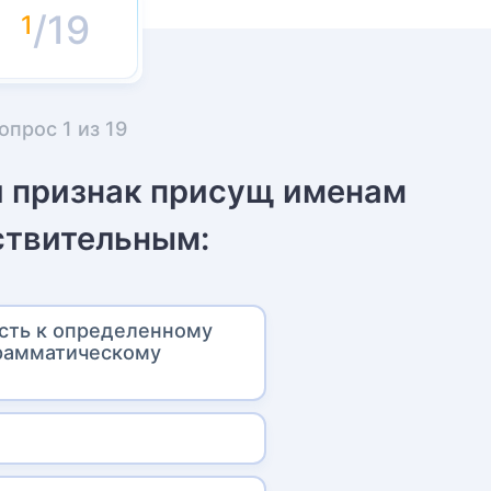
/19
опрос
1
из
19
й признак присущ именам
твительным:
сть к определенному
рамматическому