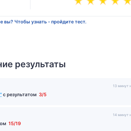
е вы? Чтобы узнать - пройдите тест.
ие результаты
13 минут 
"
с результатом
3/5
14 минут 
том
15/19