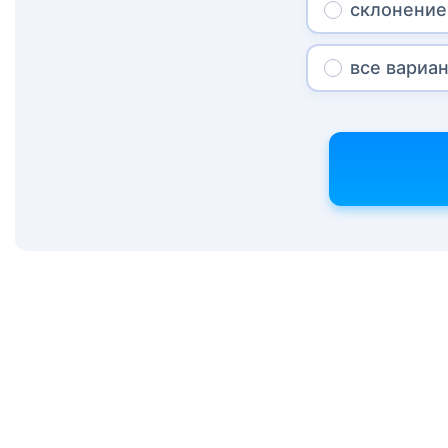
склонение
все вариа