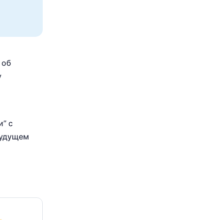
 об
у
” с
будущем