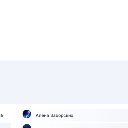
19
Алена Заборских