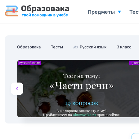
Предметы
Тес
Образовака
Тесты
✍
Русский язык
3 класс