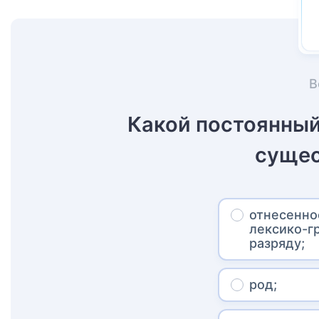
В
Какой постоянны
сущес
отнесенно
лексико-г
разряду;
род;