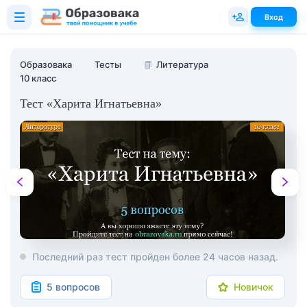
Вход
Образовака
Тесты
📗
Литература
10 класс
Тест «Харита Игнатьевна»
Последний раз тест пройден более 24 часов назад.
5 вопросов
Новичок