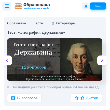
Вход
Образовака
Тесты
📗
Литература
Тест: «Биография Державина»
Последний раз тест пройден более 24 часов назад.
12 вопросов
Знаток