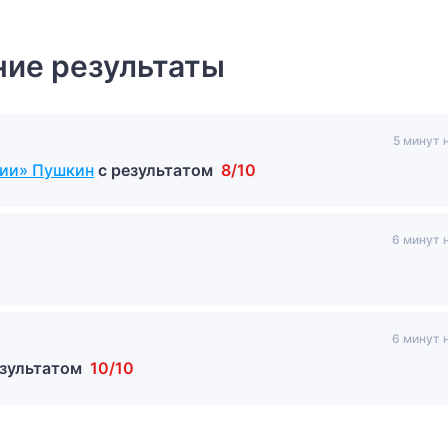
ие результаты
5 минут 
дии» Пушкин
с результатом
8/10
6 минут 
6 минут 
езультатом
10/10