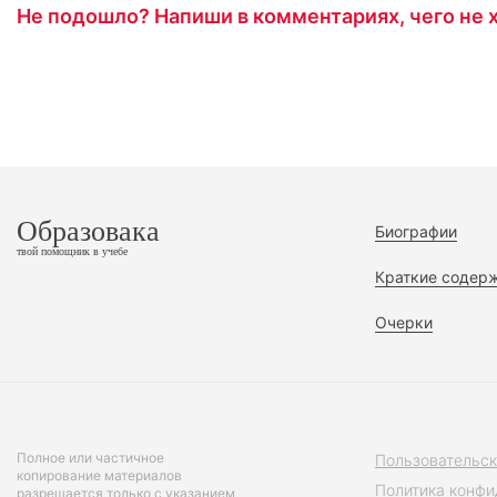
Не подошло? Напиши в комментариях, чего не х
Образовака
Биографии
твой помощник в учебе
Краткие содер
Очерки
Полное или частичное
Пользовательск
копирование материалов
Политика конфи
разрешается только с указанием