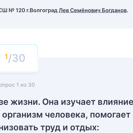
СШ № 120 г.Волгоград
Лев Семёнович Богданов
.
/30
опрос
1
из
30
зе жизни. Она изучает влияни
организм человека, помогает
низовать труд и отдых: