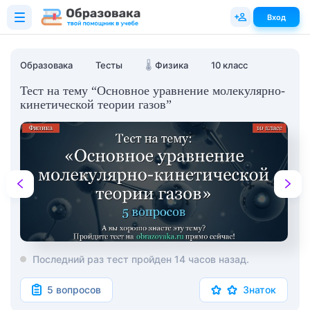
Вход
Образовака
Тесты
🌡️
Физика
10 класс
Тест на тему “Основное уравнение молекулярно-
кинетической теории газов”
Последний раз тест пройден 14 часов назад.
5 вопросов
Знаток