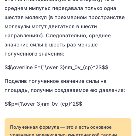
среднем импульс передавала только одна
шестая молекул (в трехмерном пространстве
молекулы могут двигаться в шести
направлениях). Следовательно, среднее
значение силы в шесть раз меньше
полученного значения:
$$\overline F={1\over 3}nm_0v_{ср}^2S$$
Поделив полученное значение силы на
площадь, получим создаваемое ею давление:
$$p={1\over 3}nm_0v_{ср}^2$$
Полученная формула — это и есть основное
уравнение молекулярно-кинетической теории