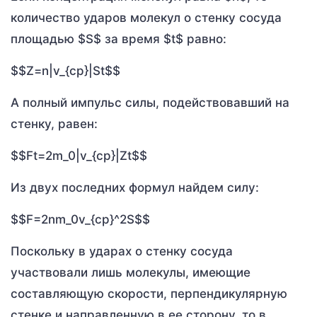
количество ударов молекул о стенку сосуда
площадью $S$ за время $t$ равно:
$$Z=n|v_{ср}|St$$
А полный импульс силы, подействовавший на
стенку, равен:
$$Ft=2m_0|v_{ср}|Zt$$
Из двух последних формул найдем силу:
$$F=2nm_0v_{ср}^2S$$
Поскольку в ударах о стенку сосуда
участвовали лишь молекулы, имеющие
составляющую скорости, перпендикулярную
стенке и направленную в ее сторону, то в