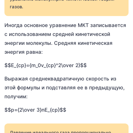
газов.
Иногда основное уравнение МКТ записывается
с использованием средней кинетической
энергии молекулы. Средняя кинетическая
энергия равна:
$$E_{ср}={m_0v_{ср}^2\over 2}$$
Выражая среднеквадратичную скорость из
этой формулы и подставляя ее в предыдущую,
получим:
$$p={2\over 3}nE_{ср}$$
Давление идеального газа пропорционально