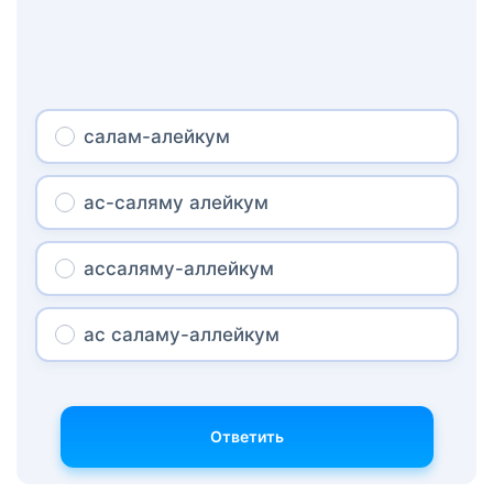
салам-алейкум
ас-саляму алейкум
ассаляму-аллейкум
ас саламу-аллейкум
Ответить