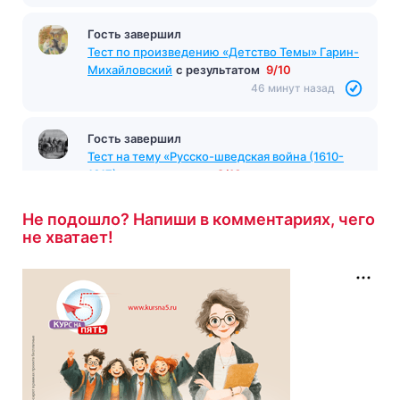
Гость завершил
Тест по произведению «Детство Темы» Гарин-
Михайловский
с результатом
9/10
46 минут назад
Гость завершил
Тест на тему «Русско-шведская война (1610-
1617)»
с результатом
9/10
51 минута назад
Не подошло? Напиши в комментариях, чего
не хватает!