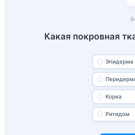
В
Какая покровная тк
Эпидерма
Перидерм
Корка
Ритидом