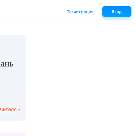
Регистрация
Вход
кань
учителя