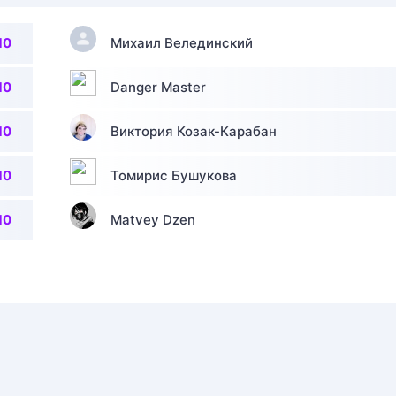
10
Михаил Велединский
10
Danger Master
10
Виктория Козак-Карабан
10
Томирис Бушукова
10
Matvey Dzen