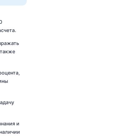
0
асчета.
ыражать
 также
роцента,
ины
задачу
знания и
 наличии