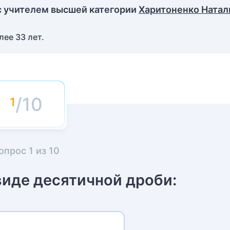
с учителем высшей категории
Харитоненко Натал
ее 33 лет.
/10
опрос
1
из
10
виде десятичной дроби: