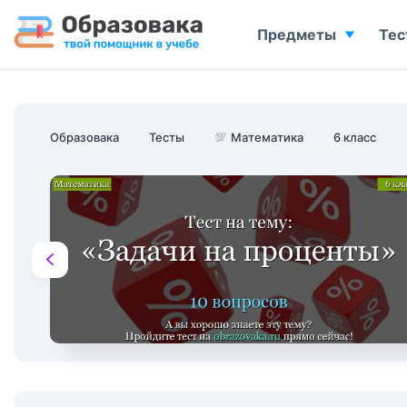
Предметы
Тес
Образовака
Тесты
💯
Математика
6 класс