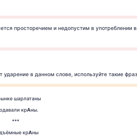
ется просторечием и недопустим в употреблении в
т ударение в данном слове, используйте такие фра
рынке шарлатаны
одавали кр
А
ны.
***
дъёмные кр
А
ны