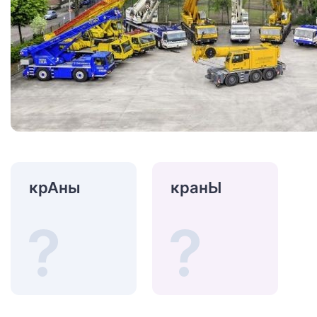
крАны
кранЫ