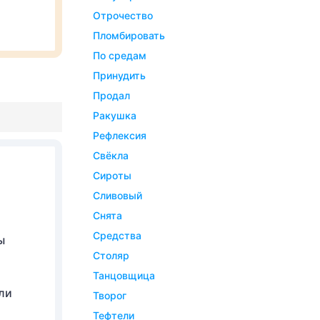
отрочество
пломбировать
по средам
принудить
продал
ракушка
рефлексия
свёкла
сироты
сливовый
снята
средства
ы
столяр
танцовщица
ли
творог
тефтели