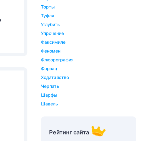
торты
туфля
о
углубить
упрочение
факсимиле
феномен
флюорография
форзац
ходатайство
черпать
шарфы
щавель
Рейтинг сайта