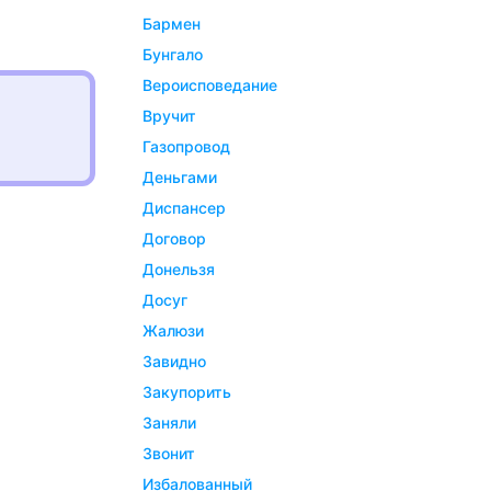
бармен
бунгало
вероисповедание
вручит
газопровод
деньгами
диспансер
договор
донельзя
досуг
жалюзи
завидно
закупорить
заняли
звонит
избалованный