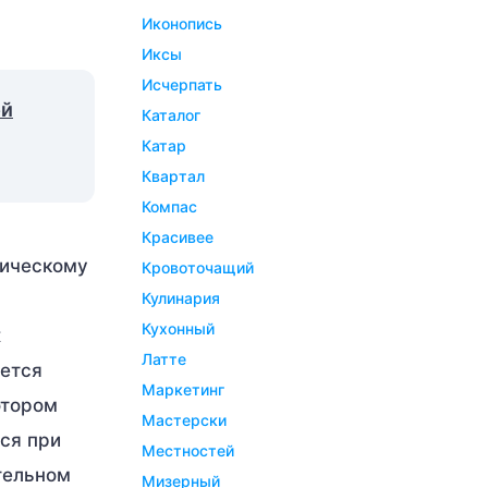
иконопись
иксы
исчерпать
ой
каталог
катар
квартал
компас
красивее
пическому
кровоточащий
кулинария
кухонный
х
латте
яется
маркетинг
отором
мастерски
тся при
местностей
ительном
мизерный