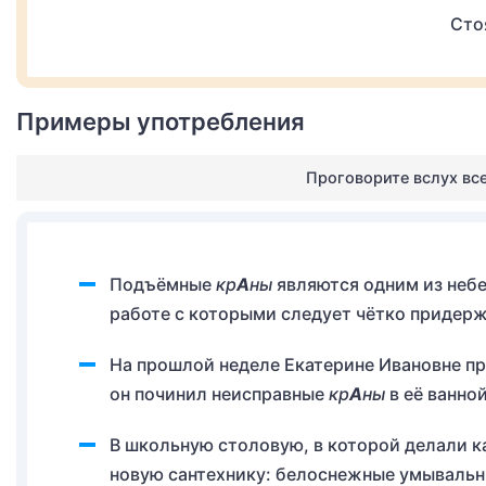
Сто
Примеры употребления
Проговорите вслух вс
Подъёмные
кр
А
ны
являются одним из небе
работе с которыми следует чётко придерж
На прошлой неделе Екатерине Ивановне п
он починил неисправные
кр
А
ны
в её ванно
В школьную столовую, в которой делали к
новую сантехнику: белоснежные умываль