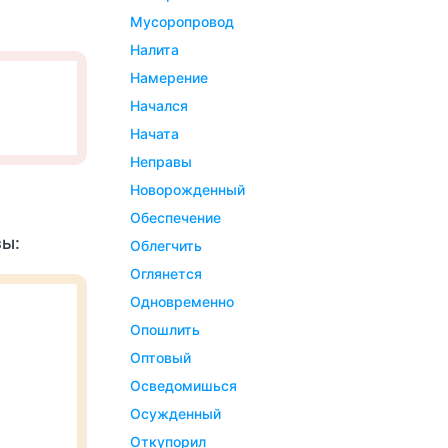
мусоропровод
налита
намерение
начался
начата
неправы
новорожденный
обеспечение
зы:
облегчить
оглянется
одновременно
опошлить
оптовый
осведомишься
осужденный
откупорил