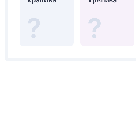
крапИва
крАпива