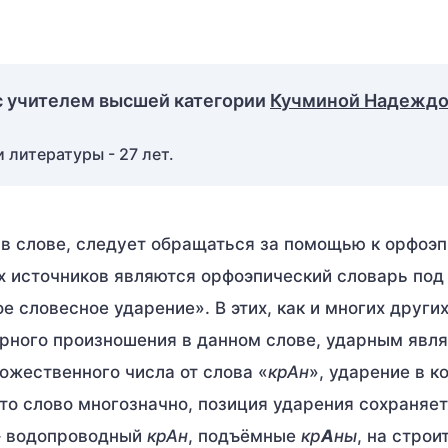
с учителем высшей категории
Кучминой Надежд
 литературы - 27 лет.
 в слове, следует обращаться за помощью к орфоэ
х источников являются орфоэпический словарь под
е словесное ударение». В этих, как и многих други
урного произношения в данном слове, ударным явл
ожественного числа от слова «
крАн
», ударение в к
что слово многозначно, позиция ударения сохраняе
– водопроводный
крАн
, подъёмные
кр
А
ны
, на стро