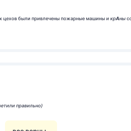
их цехов были привлечены пожарные машины и
кр
А
ны
с
ветили правильно)