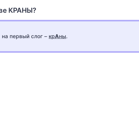
ове КРАНЫ?
 на первый слог –
кр
А
ны
.