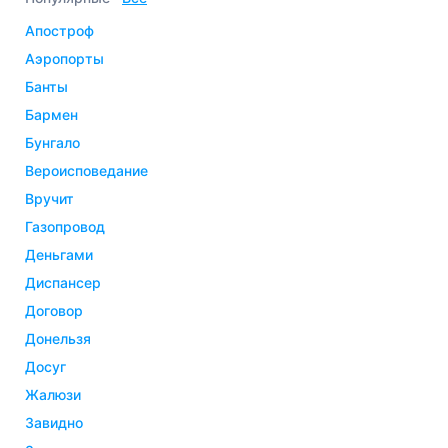
апостроф
аэропорты
банты
бармен
бунгало
вероисповедание
вручит
газопровод
деньгами
диспансер
договор
донельзя
досуг
жалюзи
завидно