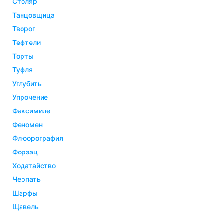
столяр
танцовщица
творог
тефтели
торты
туфля
углубить
упрочение
факсимиле
феномен
флюорография
форзац
ходатайство
черпать
шарфы
щавель