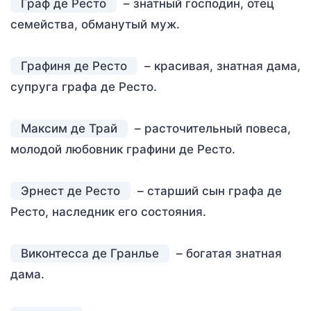
Граф де Ресто
– знатный господин, отец
семейства, обманутый муж.
Графиня де Ресто
– красивая, знатная дама,
супруга графа де Ресто.
Максим де Трай
– расточительный повеса,
молодой любовник графини де Ресто.
Эрнест де Ресто
– старший сын графа де
Ресто, наследник его состояния.
Виконтесса де Гранлье
– богатая знатная
дама.