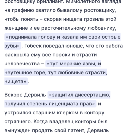
ростовщику бриллиант. Мимолетного взгляда
на графиню хватило бывалому ростовщику,
чтобы понять – скорая нищета грозила этой
женщине и ее расточительному любовнику,
«поднимала голову и казала им свои острые
зубы»
. Гобсек поведал юноше, что его работа
раскрыла ему все пороки и страсти
человечества –
«тут мерзкие язвы, и
неутешное горе, тут любовные страсти,
нищета»
.
Вскоре Дервиль
«защитил диссертацию,
получил степень лиценциата прав»
и
устроился старшим клерком в контору
стряпчего. Когда владелец конторы был
вынужден продать свой патент, Дервиль