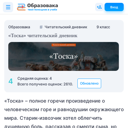
Вход
Образовака
📙
Читательский дневник
9 класс
«Тоска» читательский дневник
Средняя оценка: 4
4
Обновлено
Всего получено оценок: 2610.
«Тоска» – полное горечи произведение о
человеческом горе и равнодушии окружающего
мира. Старик-извозчик хотел облегчить
душевную боль, рассказав о смерти сына, но