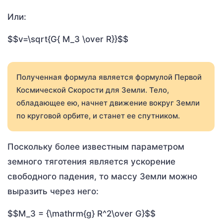
Или:
$$v=\sqrt{G{ M_З \over R}}$$
Полученная формула является формулой Первой
Космической Скорости для Земли. Тело,
обладающее ею, начнет движение вокруг Земли
по круговой орбите, и станет ее спутником.
Поскольку более известным параметром
земного тяготения является ускорение
свободного падения, то массу Земли можно
выразить через него:
$$M_З = {\mathrm{g} R^2\over G}$$