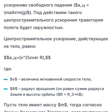
ускорению свободного падения ($a_ц =
\mathrm{g}$). Под действием такого
центростремительного ускорения траектория
полета будет окружностью.
Центростремительное ускорение, действующее
на тело, равно:
$$a_ц={v^2\over R},$$
где:
$v$ – величина мгновенной скорости тела;
$R$ – радиус вращения (он равен сумме радиуса
Земли и высоты орбиты ($R = R_З+h$).
Пусть тело имеет массу $m$, тогда согласно