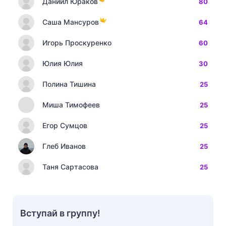
Даниил Юраков
80
Саша Мансуров
64
Игорь Проскуренко
60
Юлия Юлия
30
Полина Тишина
25
Миша Тимофеев
25
Егор Сумцов
25
Глеб Иванов
25
Таня Сартасова
25
Вступай в группу!