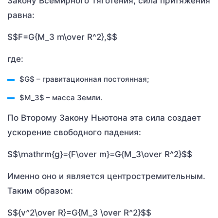
Закону Всемирного Тяготения, сила притяжения
равна:
$$F=G{M_З m\over R^2},$$
где:
$G$ – гравитационная постоянная;
$M_З$ – масса Земли.
По Второму Закону Ньютона эта сила создает
ускорение свободного падения:
$$\mathrm{g}={F\over m}=G{M_З\over R^2}$$
Именно оно и является центростремительным.
Таким образом:
$${v^2\over R}=G{M_З \over R^2}$$