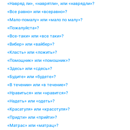
«навряд ли», «наврятли», или «наврядли»?
«все равно» или «всеравно»?
«мало-помалу» или «мало по малу»?
«пожалуйста»?
«все-таки» или «все таки»?
«вибер» или «вайбер»?
«класть» или «ложить»?
«помощник» или «помошник»?
«здесь» или «сдесь»?
«будите» или «будете»?
«в течении» или «в течение»?
«нравиться» или «нравится»?
«надеть» или «одеть»?
«красатуля» или «красотуля»?
«придти» или «прийти»?
«матрас» или «матрац»?