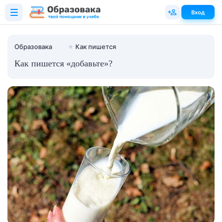
Вход
Образовака
⭐
Как пишется
Как пишется «добавьте»?