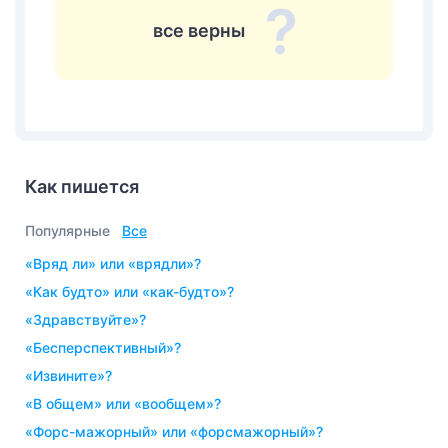
все верны
Как пишется
Популярные
Все
«вряд ли» или «врядли»?
«как будто» или «как-будто»?
«здравствуйте»?
«бесперспективный»?
«извините»?
«в общем» или «вообщем»?
«форс-мажорный» или «форсмажорный»?