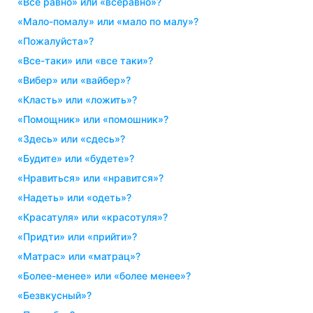
«все равно» или «всеравно»?
«мало-помалу» или «мало по малу»?
«пожалуйста»?
«все-таки» или «все таки»?
«вибер» или «вайбер»?
«класть» или «ложить»?
«помощник» или «помошник»?
«здесь» или «сдесь»?
«будите» или «будете»?
«нравиться» или «нравится»?
«надеть» или «одеть»?
«красатуля» или «красотуля»?
«придти» или «прийти»?
«матрас» или «матрац»?
«более-менее» или «более менее»?
«безвкусный»?