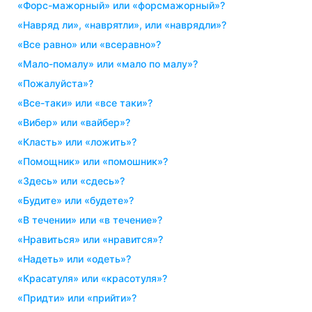
«форс-мажорный» или «форсмажорный»?
«навряд ли», «наврятли», или «наврядли»?
«все равно» или «всеравно»?
«мало-помалу» или «мало по малу»?
«пожалуйста»?
«все-таки» или «все таки»?
«вибер» или «вайбер»?
«класть» или «ложить»?
«помощник» или «помошник»?
«здесь» или «сдесь»?
«будите» или «будете»?
«в течении» или «в течение»?
«нравиться» или «нравится»?
«надеть» или «одеть»?
«красатуля» или «красотуля»?
«придти» или «прийти»?