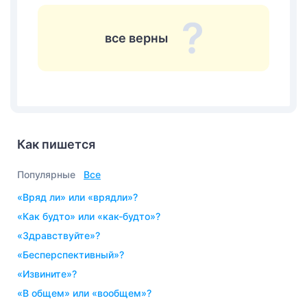
все верны
Как пишется
Популярные
Все
«вряд ли» или «врядли»?
«как будто» или «как-будто»?
«здравствуйте»?
«бесперспективный»?
«извините»?
«в общем» или «вообщем»?