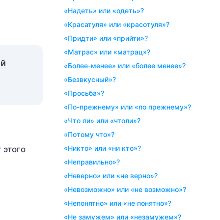
«надеть» или «одеть»?
«красатуля» или «красотуля»?
«придти» или «прийти»?
«матрас» или «матрац»?
ой
«более-менее» или «более менее»?
«безвкусный»?
«просьба»?
«по-прежнему» или «по прежнему»?
«что ли» или «чтоли»?
«потому что»?
«никто» или «ни кто»?
 этого
«неправильно»?
«неверно» или «не верно»?
«невозможно» или «не возможно»?
«непонятно» или «не понятно»?
«не замужем» или «незамужем»?