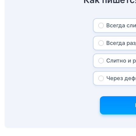
Всегда сл
Всегда ра
Слитно и 
Через деф