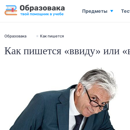
Предметы
Тес
Образовака
⭐
Как пишется
Как пишется «ввиду» или «