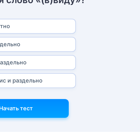
итно
здельно
раздельно
ис и раздельно
Начать тест