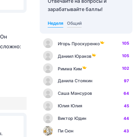
Отвечайте на вопросы и
зарабатывайте баллы!
Неделя
Общий
 Он
105
Игорь Проскуренко
есложно:
105
Даниил Юраков
102
Римма Ким
Данила Стоякин
97
Саша Мансуров
64
Юлия Юлия
45
Виктор Юдин
44
Пи Сюн
43
ы.