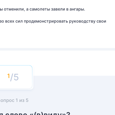
 отменили, а самолеты завели в ангары.
зо всех сил продемонстрировать руководству свои
/5
Вопрос
1
из
5
я слово «(в)виду»?