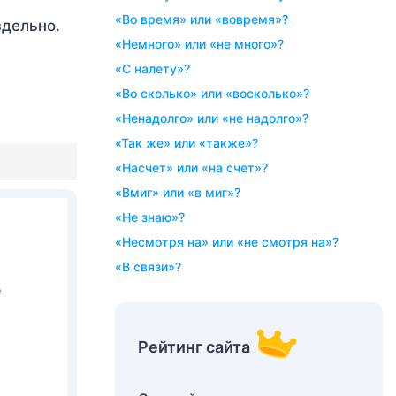
«во время» или «вовремя»?
здельно.
«немного» или «не много»?
«с налету»?
«во сколько» или «восколько»?
«ненадолго» или «не надолго»?
«так же» или «также»?
«насчет» или «на счет»?
«вмиг» или «в миг»?
«не знаю»?
«несмотря на» или «не смотря на»?
«в связи»?
е
Рейтинг сайта