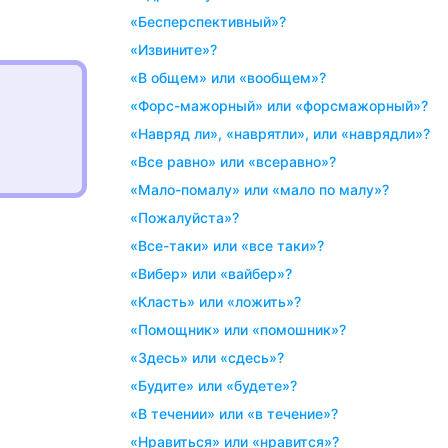
«бесперспективный»?
«извините»?
«в общем» или «вообщем»?
«форс-мажорный» или «форсмажорный»?
«навряд ли», «наврятли», или «наврядли»?
«все равно» или «всеравно»?
«мало-помалу» или «мало по малу»?
«пожалуйста»?
«все-таки» или «все таки»?
«вибер» или «вайбер»?
«класть» или «ложить»?
«помощник» или «помошник»?
«здесь» или «сдесь»?
«будите» или «будете»?
«в течении» или «в течение»?
«нравиться» или «нравится»?