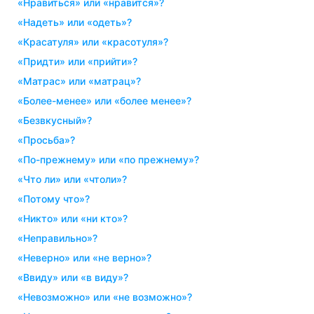
«нравиться» или «нравится»?
«надеть» или «одеть»?
«красатуля» или «красотуля»?
«придти» или «прийти»?
«матрас» или «матрац»?
«более-менее» или «более менее»?
«безвкусный»?
«просьба»?
«по-прежнему» или «по прежнему»?
«что ли» или «чтоли»?
«потому что»?
«никто» или «ни кто»?
«неправильно»?
«неверно» или «не верно»?
«ввиду» или «в виду»?
«невозможно» или «не возможно»?