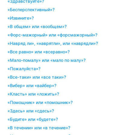
«здравствуйте»?
«бесперспективный»?
«извините»?
«в общем» или «вообщем»?
«форс-мажорный» или «форсмажорный»?
«навряд ли», «наврятли», или «наврядли»?
«все равно» или «всеравно»?
«мало-помалу» или «мало по малу»?
«пожалуйста»?
«все-таки» или «все таки»?
«вибер» или «вайбер»?
«класть» или «ложить»?
«помощник» или «помошник»?
«здесь» или «сдесь»?
«будите» или «будете»?
«в течении» или «в течение»?