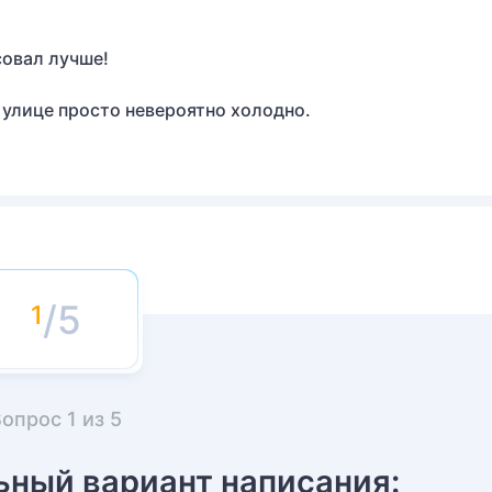
совал лучше!
а улице просто невероятно холодно.
/5
Вопрос
1
из
5
ьный вариант написания: