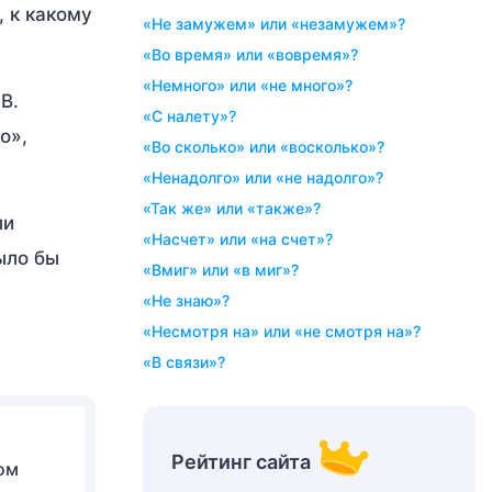
, к какому
«не замужем» или «незамужем»?
«во время» или «вовремя»?
«немного» или «не много»?
В.
«с налету»?
о»,
«во сколько» или «восколько»?
«ненадолго» или «не надолго»?
«так же» или «также»?
ли
«насчет» или «на счет»?
ыло бы
«вмиг» или «в миг»?
«не знаю»?
«несмотря на» или «не смотря на»?
«в связи»?
Рейтинг сайта
ом