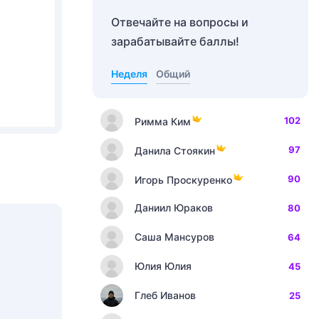
Отвечайте на вопросы и
зарабатывайте баллы!
Неделя
Общий
102
Римма Ким
97
Данила Стоякин
90
Игорь Проскуренко
Даниил Юраков
80
Саша Мансуров
64
Юлия Юлия
45
Глеб Иванов
25