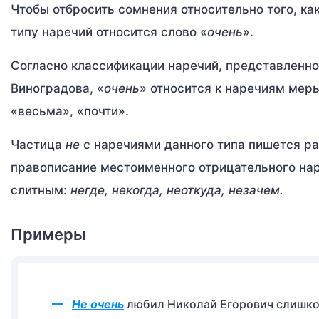
Чтобы отбросить сомнения относительно того, ка
типу наречий относится слово «
очень
».
Согласно классификации наречий, представленно
Виноградова, «
очень
» относится к наречиям меры
«весьма», «почти».
Частица
не
с наречиями данного типа пишется р
правописание местоименного отрицательного нар
слитным:
негде, некогда, неоткуда, незачем.
Примеры
Не очень
любил Николай Егорович слишком