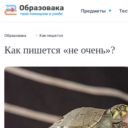
Предметы
Тес
Образовака
⭐
Как пишется
Как пишется «не очень»?