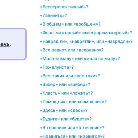
«бесперспективный»?
«извините»?
«в общем» или «вообщем»?
«форс-мажорный» или «форсмажорный»?
«навряд ли», «наврятли», или «наврядли»?
чень
.
«все равно» или «всеравно»?
«мало-помалу» или «мало по малу»?
«пожалуйста»?
«все-таки» или «все таки»?
«вибер» или «вайбер»?
«класть» или «ложить»?
«помощник» или «помошник»?
«здесь» или «сдесь»?
«будите» или «будете»?
«в течении» или «в течение»?
«нравиться» или «нравится»?