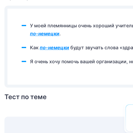
У моей племянницы очень хороший учитель
по-немецки
.
Как
по-немецки
будут звучать слова «здр
Я очень хочу помочь вашей организации, н
Тест по теме