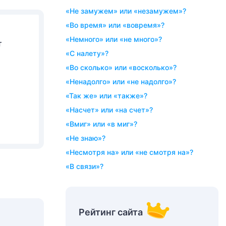
«не замужем» или «незамужем»?
«во время» или «вовремя»?
«немного» или «не много»?
т
«с налету»?
«во сколько» или «восколько»?
«ненадолго» или «не надолго»?
«так же» или «также»?
«насчет» или «на счет»?
«вмиг» или «в миг»?
«не знаю»?
«несмотря на» или «не смотря на»?
«в связи»?
Рейтинг сайта