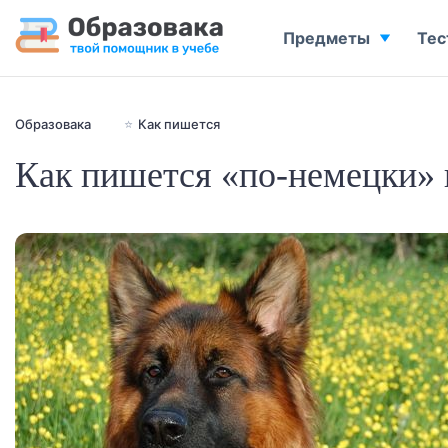
Предметы
Тес
Образовака
⭐
Как пишется
Как пишется «по-немецки» 