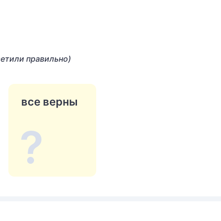
ветили правильно)
все верны