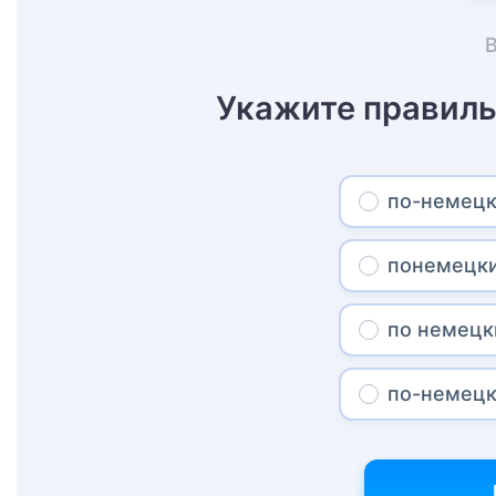
Укажите правиль
по-немец
понемецк
по немецк
по-немецк