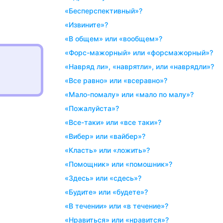
«бесперспективный»?
«извините»?
«в общем» или «вообщем»?
«форс-мажорный» или «форсмажорный»?
«навряд ли», «наврятли», или «наврядли»?
«все равно» или «всеравно»?
«мало-помалу» или «мало по малу»?
«пожалуйста»?
«все-таки» или «все таки»?
«вибер» или «вайбер»?
«класть» или «ложить»?
«помощник» или «помошник»?
«здесь» или «сдесь»?
«будите» или «будете»?
«в течении» или «в течение»?
«нравиться» или «нравится»?