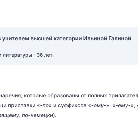
с учителем высшей категории
Ильиной Галиной
 литературы - 36 лет.
наречия, которые образованы от полных прилагате
щи приставки «
-по
» и суффиксов «
-ому-
», «
-ему-
», 
оящему, по-немецки
).