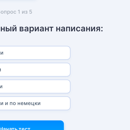
Вопрос
1
из
5
ный вариант написания:
ки
и
и
и и по немецки
Начать тест