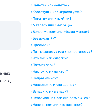
«надеть» или «одеть»?
«красатуля» или «красотуля»?
«придти» или «прийти»?
«матрас» или «матрац»?
«более-менее» или «более менее»?
«безвкусный»?
«просьба»?
«по-прежнему» или «по прежнему»?
«что ли» или «чтоли»?
«потому что»?
«никто» или «ни кто»?
льных
«неправильно»?
«
-и-
»,
«неверно» или «не верно»?
«ввиду» или «в виду»?
«невозможно» или «не возможно»?
«непонятно» или «не понятно»?