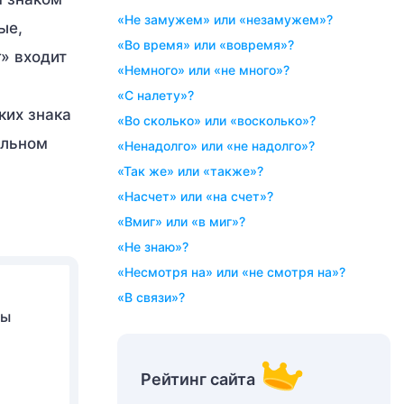
«не замужем» или «незамужем»?
ые,
«во время» или «вовремя»?
т
» входит
«немного» или «не много»?
«с налету»?
ких знака
«во сколько» или «восколько»?
ельном
«ненадолго» или «не надолго»?
«так же» или «также»?
«насчет» или «на счет»?
«вмиг» или «в миг»?
«не знаю»?
«несмотря на» или «не смотря на»?
«в связи»?
ры
Рейтинг сайта