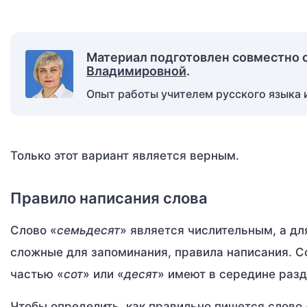
Материал подготовлен совместно 
Владимировной
.
Опыт работы учителем русского языка и
Только этот вариант является верным.
Правило написания слова
Слово «
семьдесят
» является числительным, а д
сложные для запоминания, правила написания. Со
частью «
сот
» или «
десят
» имеют в середине разд
Чтобы определить, как правильно пишется слово 