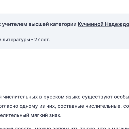
с учителем высшей категории
Кучминой Надежд
 литературы - 27 лет.
ля числительных в русском языке существуют особы
гласно одному из них, составные числительные, со
елительный мягкий знак.
«
семьдесят
», можно вспомнить также, что с мягки