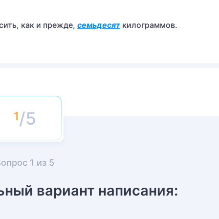
сить, как и прежде,
семьдесят
килограммов.
/5
Вопрос
1
из
5
ьный вариант написания: