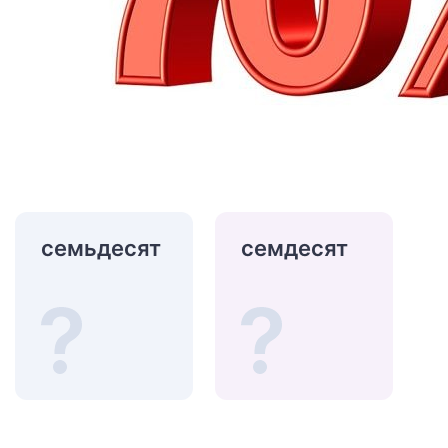
семьдесят
семдесят