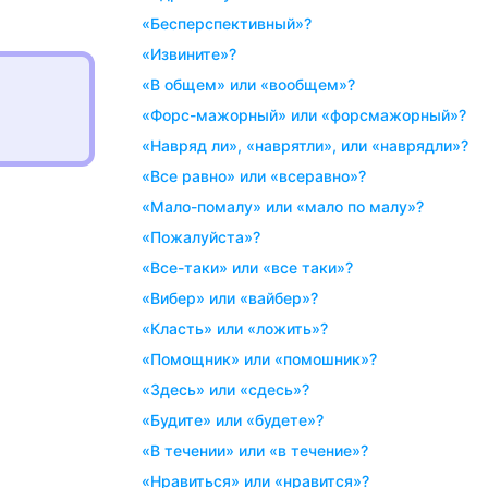
«бесперспективный»?
«извините»?
«в общем» или «вообщем»?
«форс-мажорный» или «форсмажорный»?
«навряд ли», «наврятли», или «наврядли»?
«все равно» или «всеравно»?
«мало-помалу» или «мало по малу»?
«пожалуйста»?
«все-таки» или «все таки»?
«вибер» или «вайбер»?
«класть» или «ложить»?
«помощник» или «помошник»?
«здесь» или «сдесь»?
«будите» или «будете»?
«в течении» или «в течение»?
«нравиться» или «нравится»?