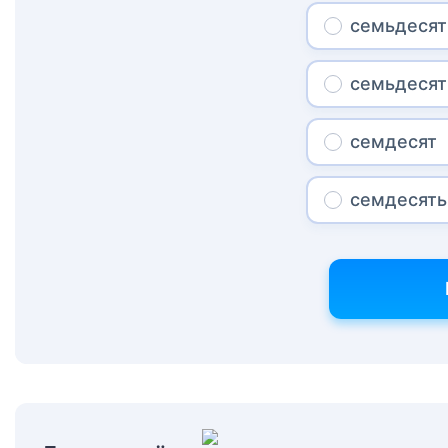
семьдесят
семьдесят
семдесят
семдесять