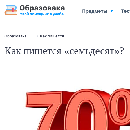
Предметы
Тес
Образовака
⭐
Как пишется
Как пишется «семьдесят»?