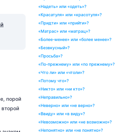
«надеть» или «одеть»?
«красатуля» или «красотуля»?
«придти» или «прийти»?
ой
«матрас» или «матрац»?
«более-менее» или «более менее»?
«безвкусный»?
«просьба»?
«по-прежнему» или «по прежнему»?
«что ли» или «чтоли»?
«потому что»?
«никто» или «ни кто»?
«неправильно»?
е, порой
«неверно» или «не верно»?
 второй
«ввиду» или «в виду»?
«невозможно» или «не возможно»?
«непонятно» или «не понятно»?
м знаком